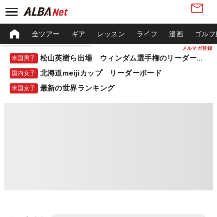
全ツアー
ギア
レッスン
ライフ
漫画
ゴルフ
メルマガ登録
松山英樹ら出場 ウィンダム選手権のリーダーボード
米国男子
北海道meijiカップ リーダーボード
国内女子
最新の世界ランキング
米国女子