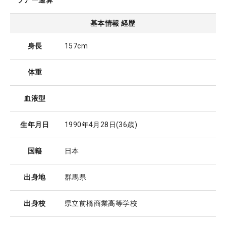
ツアー通算
基本情報 経歴
身長
157cm
体重
血液型
生年月日
1990年4月28日
(36歳)
国籍
日本
出身地
群馬県
出身校
県立前橋商業高等学校