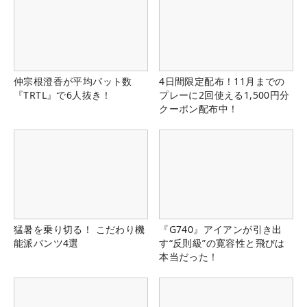
仲宗根澄香が平均パット数
4日間限定配布！11月までの
『TRTL』で6人抜き！
プレーに2回使える1,500円分
クーポン配布中！
猛暑を乗り切る！ こだわり機
『G740』アイアンが引き出
能派パンツ4選
す“反則級”の寛容性と飛びは
本当だった！