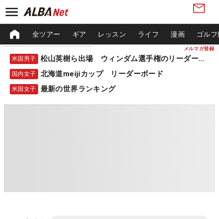
全ツアー
ギア
レッスン
ライフ
漫画
ゴルフ
メルマガ登録
松山英樹ら出場 ウィンダム選手権のリーダーボード
米国男子
北海道meijiカップ リーダーボード
国内女子
最新の世界ランキング
米国女子