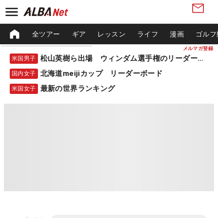
全ツアー
ギア
レッスン
ライフ
漫画
ゴルフ
メルマガ登録
松山英樹ら出場 ウィンダム選手権のリーダーボード
米国男子
北海道meijiカップ リーダーボード
国内女子
最新の世界ランキング
米国女子