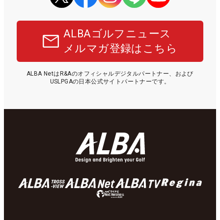
ALBAゴルフニュース
メルマガ登録はこちら
ALBA NetはR&Aのオフィシャルデジタルパートナー、および
USLPGAの日本公式サイトパートナーです。