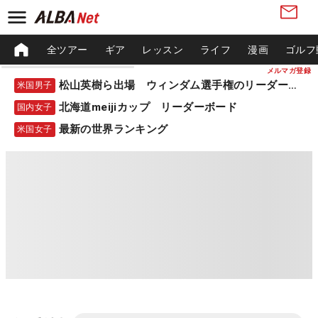
全ツアー
ギア
レッスン
ライフ
漫画
ゴルフ
メルマガ登録
松山英樹ら出場 ウィンダム選手権のリーダーボード
米国男子
北海道meijiカップ リーダーボード
国内女子
最新の世界ランキング
米国女子