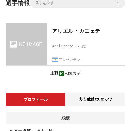
選手情報
アリエル・カニェテ
Ariel Canete
（51歳）
アルゼンチン
主戦
米国男子
プロフィール
大会成績/スタッツ
成績