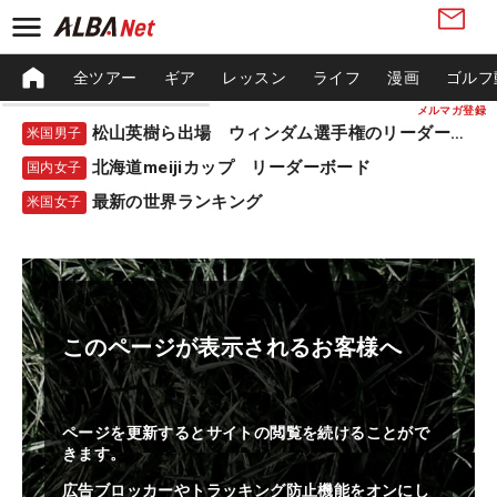
全ツアー
ギア
レッスン
ライフ
漫画
ゴルフ
メルマガ登録
松山英樹ら出場 ウィンダム選手権のリーダーボード
米国男子
北海道meijiカップ リーダーボード
国内女子
最新の世界ランキング
米国女子
このページが表示されるお客様へ
ページを更新するとサイトの閲覧を続けることがで
きます。
広告ブロッカーやトラッキング防止機能をオンにし