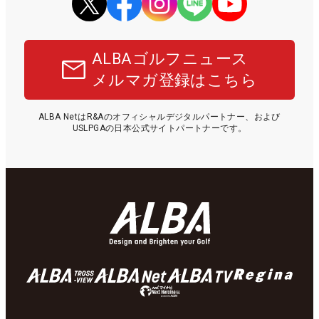
ALBAゴルフニュース
メルマガ登録はこちら
ALBA NetはR&Aのオフィシャルデジタルパートナー、および
USLPGAの日本公式サイトパートナーです。