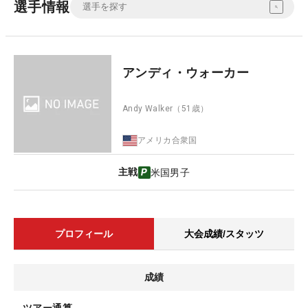
選手情報
アンディ・ウォーカー
Andy Walker
（51歳）
アメリカ合衆国
主戦
米国男子
プロフィール
大会成績/スタッツ
成績