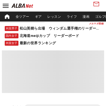
全ツアー
ギア
レッスン
ライフ
漫画
ゴルフ
メルマガ登録
松山英樹ら出場 ウィンダム選手権のリーダーボード
米国男子
北海道meijiカップ リーダーボード
国内女子
最新の世界ランキング
米国女子