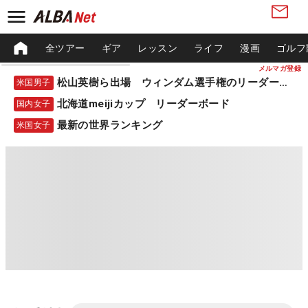
全ツアー
ギア
レッスン
ライフ
漫画
ゴルフ
メルマガ登録
松山英樹ら出場 ウィンダム選手権のリーダーボード
米国男子
北海道meijiカップ リーダーボード
国内女子
最新の世界ランキング
米国女子