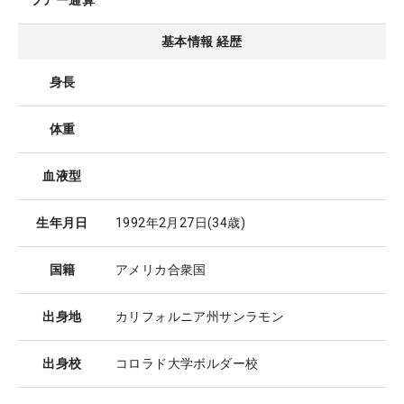
ツアー通算
基本情報 経歴
身長
体重
血液型
生年月日
1992年2月27日
(34歳)
国籍
アメリカ合衆国
出身地
カリフォルニア州サンラモン
出身校
コロラド大学ボルダー校