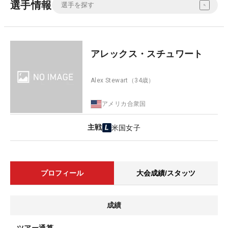
選手情報
アレックス・スチュワート
Alex Stewart
（34歳）
アメリカ合衆国
主戦
米国女子
プロフィール
大会成績/スタッツ
成績