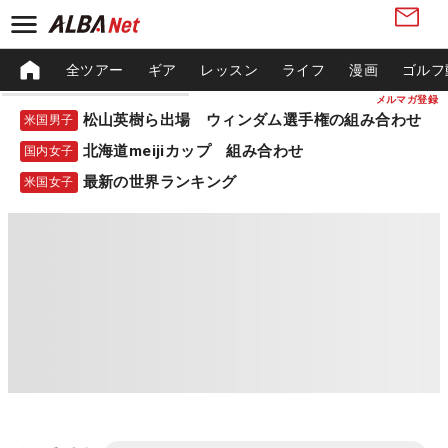
全ツアー
ギア
レッスン
ライフ
漫画
ゴルフ
メルマガ登録
松山英樹ら出場 ウィンダム選手権の組み合わせ
米国男子
北海道meijiカップ 組み合わせ
国内女子
最新の世界ランキング
米国女子