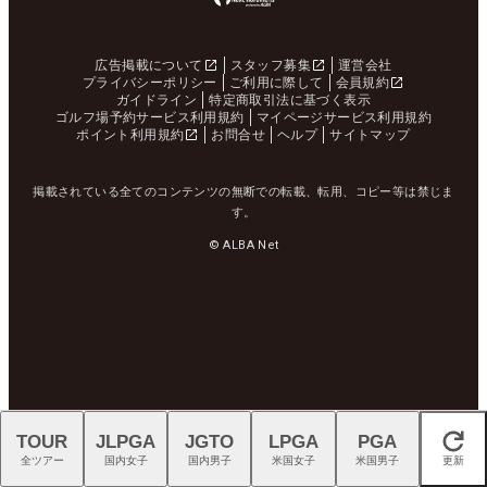
広告掲載について
スタッフ募集
運営会社
プライバシーポリシー
ご利用に際して
会員規約
ガイドライン
特定商取引法に基づく表示
ゴルフ場予約サービス利用規約
マイページサービス利用規約
ポイント利用規約
お問合せ
ヘルプ
サイトマップ
掲載されている全てのコンテンツの無断での転載、転用、コピー等は禁じま
す。
© ALBA Net
TOUR
JLPGA
JGTO
LPGA
PGA
閉じる
全ツアー
国内女子
国内男子
米国女子
米国男子
更新