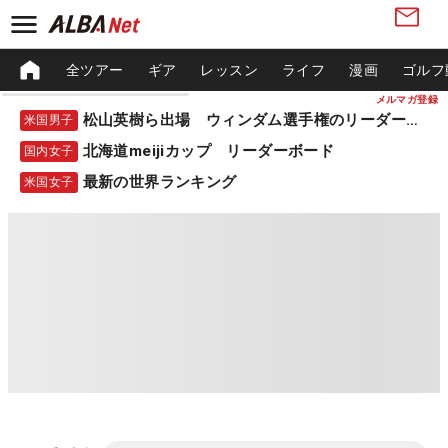
全ツアー
ギア
レッスン
ライフ
漫画
ゴルフ
メルマガ登録
松山英樹ら出場 ウィンダム選手権のリーダーボード
米国男子
北海道meijiカップ リーダーボード
国内女子
最新の世界ランキング
米国女子