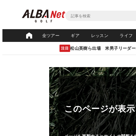
全ツアー
ギア
レッスン
ライフ
松山英樹ら出場 米男子リーダー
注目
このページが表示