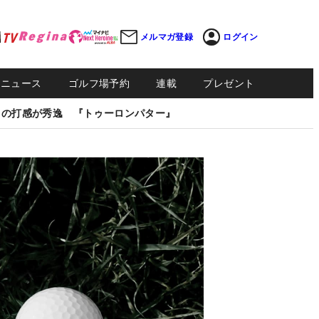
メルマガ登録
ログイン
Sニュース
ゴルフ場予約
連載
プレゼント
しの打感が秀逸 『トゥーロンパター』