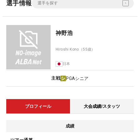
選手情報
神野浩
Hiroshi Kono
（55歳）
日本
主戦
PGAシニア
プロフィール
大会成績/スタッツ
成績