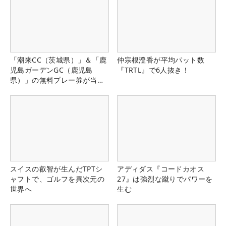
「潮来CC（茨城県）」＆「鹿
仲宗根澄香が平均パット数
児島ガーデンGC（鹿児島
『TRTL』で6人抜き！
県）」の無料プレー券が当た
る！！
スイスの叡智が生んだTPTシ
アディダス『コードカオス
ャフトで、ゴルフを異次元の
27』は強烈な蹴りでパワーを
世界へ
生む