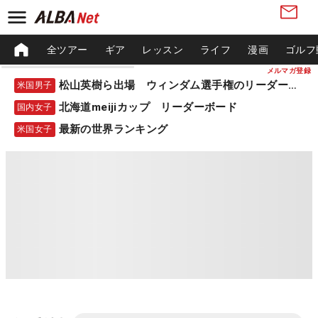
全ツアー
ギア
レッスン
ライフ
漫画
ゴルフ
メルマガ登録
松山英樹ら出場 ウィンダム選手権のリーダーボード
米国男子
北海道meijiカップ リーダーボード
国内女子
最新の世界ランキング
米国女子