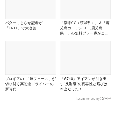
パターこじらせ記者が
「潮来CC（茨城県）」＆「鹿
「TRTL」で大改善
児島ガーデンGC（鹿児島
県）」の無料プレー券が当た
る！！
プロギアの「4層フェース」が
『G740』アイアンが引き出
切り開く高初速ドライバーの
す“反則級”の寛容性と飛びは
新時代
本当だった！
Recommended by