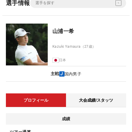
選手情報
山浦一希
Kazuki Yamaura
（27歳）
日本
主戦
国内男子
プロフィール
大会成績/スタッツ
成績