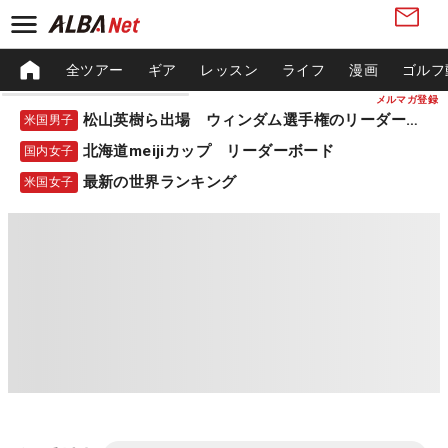
全ツアー
ギア
レッスン
ライフ
漫画
ゴルフ
メルマガ登録
松山英樹ら出場 ウィンダム選手権のリーダーボード
米国男子
北海道meijiカップ リーダーボード
国内女子
最新の世界ランキング
米国女子