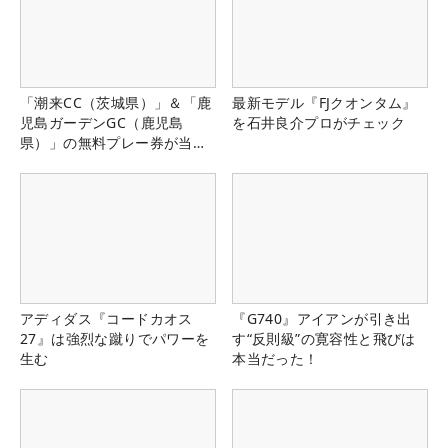
「潮来CC（茨城県）」＆「鹿
最新モデル『FJクオンタム』
児島ガーデンGC（鹿児島
を石井良介プロがチェック
県）」の無料プレー券が当た
る！！
アディダス『コードカオス
『G740』アイアンが引き出
27』は強烈な蹴りでパワーを
す“反則級”の寛容性と飛びは
生む
本当だった！