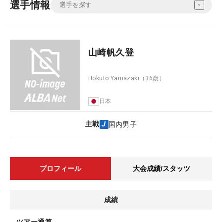
選手情報
山崎帆久登
Hokuto Yamazaki
（36歳）
日本
主戦
国内男子
プロフィール
大会成績/スタッツ
成績