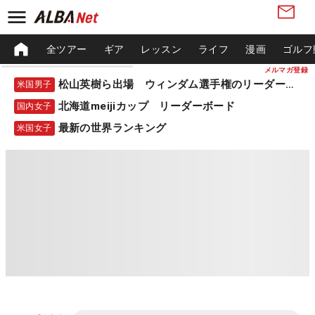
全ツアー
ギア
レッスン
ライフ
漫画
ゴルフ
メルマガ登録
松山英樹ら出場 ウィンダム選手権のリーダーボード
米国男子
北海道meijiカップ リーダーボード
国内女子
最新の世界ランキング
米国女子