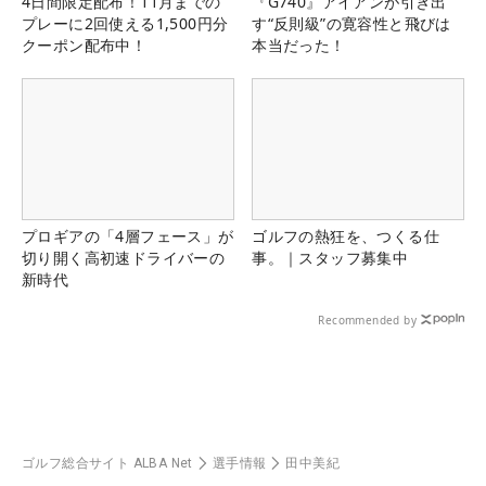
4日間限定配布！11月までの
『G740』アイアンが引き出
プレーに2回使える1,500円分
す“反則級”の寛容性と飛びは
クーポン配布中！
本当だった！
プロギアの「4層フェース」が
ゴルフの熱狂を、つくる仕
切り開く高初速ドライバーの
事。｜スタッフ募集中
新時代
Recommended by
ゴルフ総合サイト ALBA Net
選手情報
田中美紀