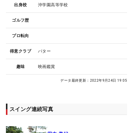
出身校
沖学園高等学校
ゴルフ歴
プロ転向
得意クラブ
パター
趣味
映画鑑賞
データ最終更新：
2022年9月24日 19:05
スイング連続写真