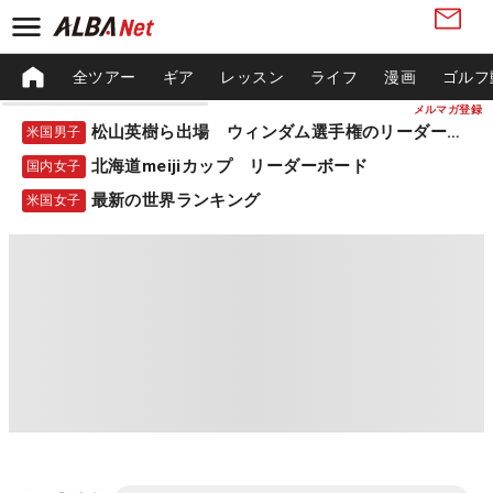
全ツアー
ギア
レッスン
ライフ
漫画
ゴルフ
メルマガ登録
松山英樹ら出場 ウィンダム選手権のリーダーボード
米国男子
北海道meijiカップ リーダーボード
国内女子
最新の世界ランキング
米国女子