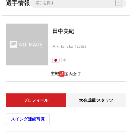
選手情報
田中美紀
Miki Tanaka
（27歳）
日本
主戦
国内女子
プロフィール
大会成績/スタッツ
スイング連続写真