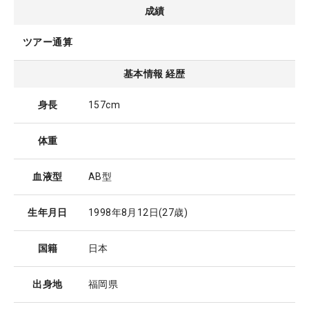
成績
ツアー通算
基本情報 経歴
身長
157cm
体重
血液型
AB型
生年月日
1998年8月12日
(27歳)
国籍
日本
出身地
福岡県