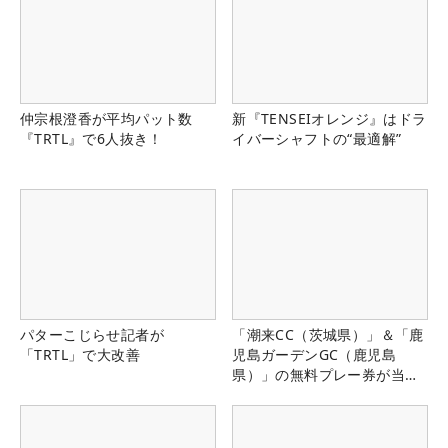
仲宗根澄香が平均パット数
新『TENSEIオレンジ』はドラ
『TRTL』で6人抜き！
イバーシャフトの“最適解”
パターこじらせ記者が
「潮来CC（茨城県）」＆「鹿
「TRTL」で大改善
児島ガーデンGC（鹿児島
県）」の無料プレー券が当た
る！！