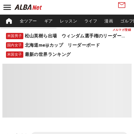
全ツアー
ギア
レッスン
ライフ
漫画
ゴルフ
メルマガ登録
松山英樹ら出場 ウィンダム選手権のリーダーボード
米国男子
北海道meijiカップ リーダーボード
国内女子
最新の世界ランキング
米国女子