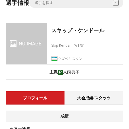
選手情報
スキップ・ケンドール
Skip Kendall
（61歳）
ウズベキスタン
主戦
米国男子
プロフィール
大会成績/スタッツ
成績