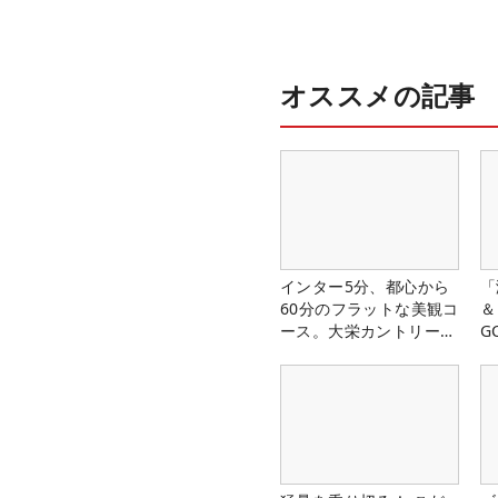
オススメの記事
インター5分、都心から
「
60分のフラットな美観コ
＆
ース。大栄カントリー俱
G
楽部（千葉県）
料