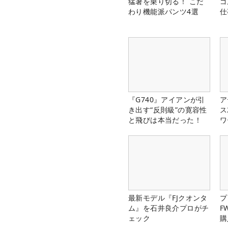
猛暑を乗り切る！ こだ
ゴ
わり機能派パンツ4選
仕
『G740』アイアンが引
ア
き出す“反則級”の寛容性
ス
と飛びは本当だった！
ワ
最新モデル『FJクオンタ
プ
ム』を石井良介プロがチ
F
ェック
購