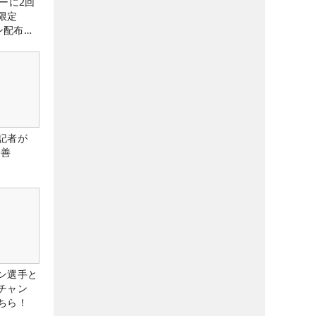
ーに2回
限定
ン配布
記者が
改善
ン選手と
チャン
ちら！