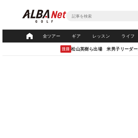
全ツアー
ギア
レッスン
ライフ
松山英樹ら出場 米男子リーダー
注目