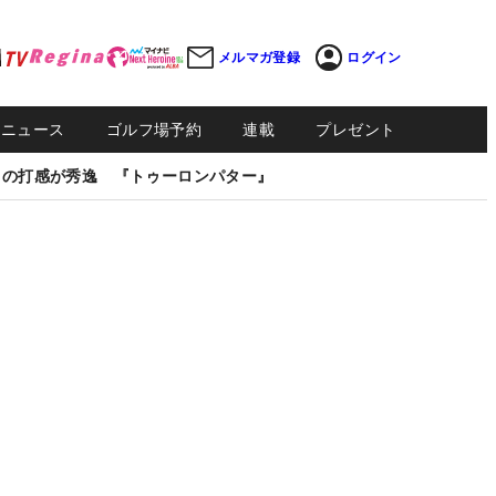
メルマガ登録
ログイン
Sニュース
ゴルフ場予約
連載
プレゼント
しの打感が秀逸 『トゥーロンパター』