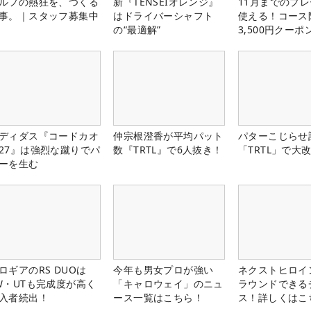
ルフの熱狂を、つくる
新『TENSEIオレンジ』
11月までのプレ
事。｜スタッフ募集中
はドライバーシャフト
使える！コース
の“最適解”
3,500円クーポ
中！
ディダス『コードカオ
仲宗根澄香が平均パット
パターこじらせ
27』は強烈な蹴りでパ
数『TRTL』で6人抜き！
「TRTL」で大
ーを生む
ロギアのRS DUOは
今年も男女プロが強い
ネクストヒロイ
W・UTも完成度が高く
「キャロウェイ」のニュ
ラウンドできる
入者続出！
ース一覧はこちら！
ス！詳しくはこ