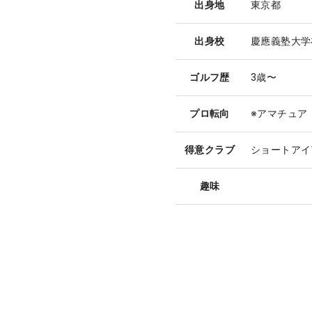
出身地
東京都
出身校
慶應義塾大学
ゴルフ歴
3歳〜
プロ転向
※アマチュア
得意クラブ
ショートアイ
趣味