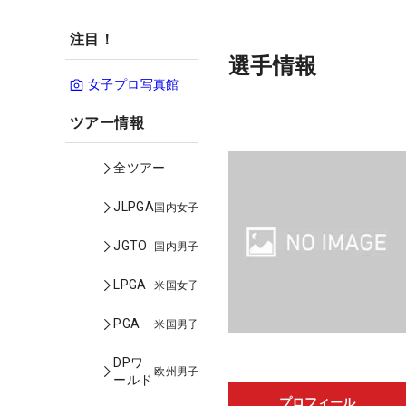
注目！
選手情報
女子プロ写真館
ツアー情報
全ツアー
JLPGA
国内女子
JGTO
国内男子
LPGA
米国女子
PGA
米国男子
DPワ
欧州男子
ールド
プロフィール