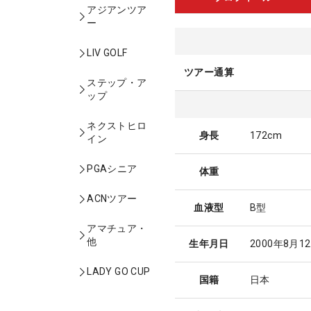
アジアンツア
ー
LIV GOLF
ツアー通算
ステップ・ア
ップ
ネクストヒロ
身長
172cm
イン
PGAシニア
体重
ACNツアー
血液型
B型
アマチュア・
他
生年月日
2000年8月1
LADY GO CUP
国籍
日本