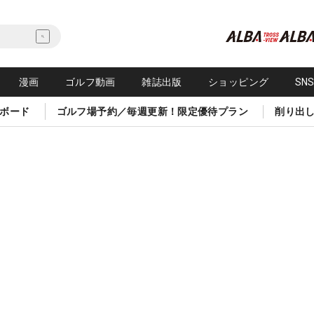
漫画
ゴルフ動画
雑誌出版
ショッピング
SN
ボード
ゴルフ場予約／毎週更新！限定優待プラン
削り出