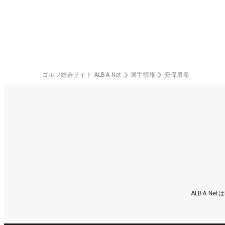
ゴルフ総合サイト ALBA Net
選手情報
安保勇希
ALBA N