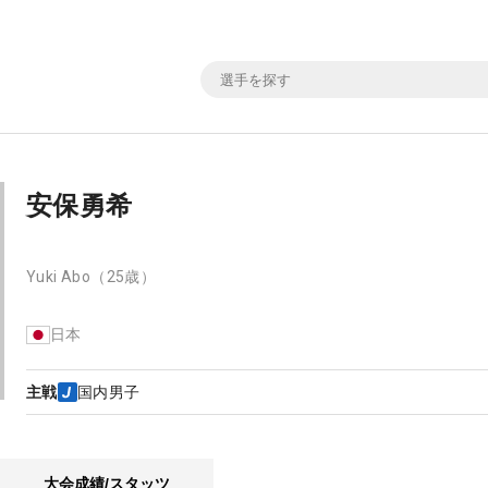
安保勇希
Yuki Abo
（25歳）
日本
主戦
国内男子
大会成績/スタッツ