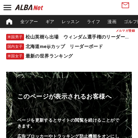
全ツアー
ギア
レッスン
ライフ
漫画
ゴルフ
メルマガ登録
松山英樹ら出場 ウィンダム選手権のリーダーボード
米国男子
北海道meijiカップ リーダーボード
国内女子
最新の世界ランキング
米国女子
このページが表示されるお客様へ
ページを更新するとサイトの閲覧を続けることがで
きます。
広告ブロッカーやトラッキング防止機能をオンにし