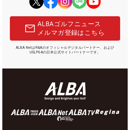
ALBAゴルフニュース
メルマガ登録はこちら
ALBA NetはR&Aのオフィシャルデジタルパートナー、および
USLPGAの日本公式サイトパートナーです。