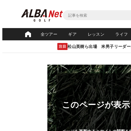
全ツアー
ギア
レッスン
ライフ
松山英樹ら出場 米男子リーダー
注目
このページが表示