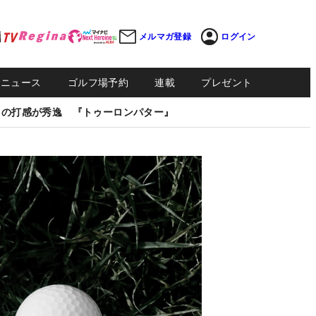
メルマガ登録
ログイン
Sニュース
ゴルフ場予約
連載
プレゼント
しの打感が秀逸 『トゥーロンパター』