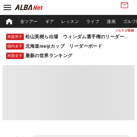
全ツアー
ギア
レッスン
ライフ
漫画
ゴルフ
メルマガ登録
松山英樹ら出場 ウィンダム選手権のリーダーボード
米国男子
北海道meijiカップ リーダーボード
国内女子
最新の世界ランキング
米国女子