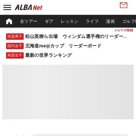
全ツアー
ギア
レッスン
ライフ
漫画
ゴルフ
メルマガ登録
松山英樹ら出場 ウィンダム選手権のリーダーボード
米国男子
北海道meijiカップ リーダーボード
国内女子
最新の世界ランキング
米国女子