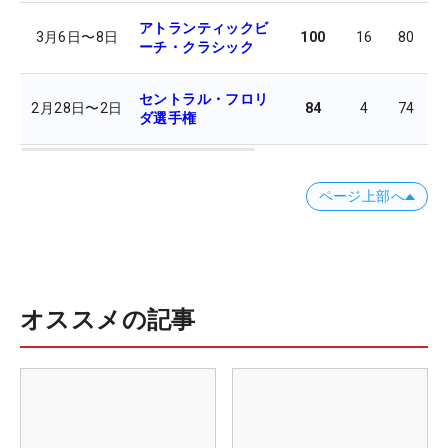
アトランティックビ
3月6日
〜
8日
100
16
80
7
ーチ・クラシック
セントラル・フロリ
2月28日
〜
2日
84
4
74
7
ダ選手権
ページ上部へ
オススメの記事