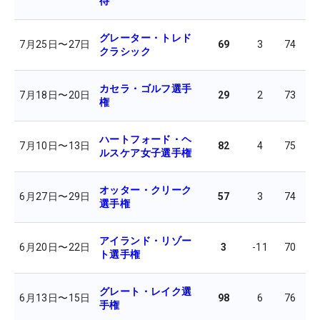
待
グレーター・トレド
7月25日
〜
27日
69
3
74
7
クラシック
カセラ・ゴルフ選手
7月18日
〜
20日
29
2
73
7
権
ハートフォード・ヘ
7月10日
〜
13日
82
4
75
7
ルスケア女子選手権
オッター・クリーク
6月27日
〜
29日
57
3
74
7
選手権
アイランド・リゾー
6月20日
〜
22日
3
-11
70
6
ト選手権
グレート・レイク選
6月13日
〜
15日
98
6
76
7
手権