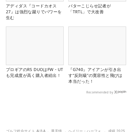
アディダス『コードカオス
パターこじらせ記者が
27』は強烈な蹴りでパワーを
「TRTL」で大改善
生む
プロギアのRS DUOはFW・UT
『G740』アイアンが引き出
も完成度が高く購入者続出！
す“反則級”の寛容性と飛びは
本当だった！
Recommended by
ゴルフ総合サイト ALBA
選手情
ヘイリー・ハーフォ
成績 2025