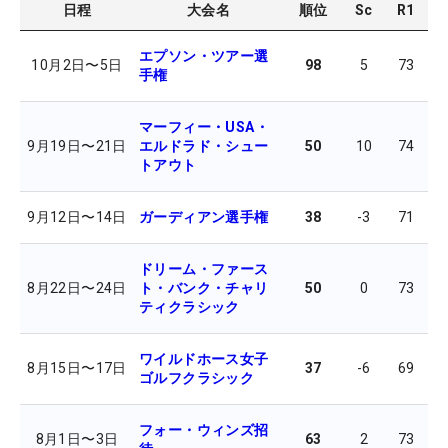
日程
大会名
順位
Sc
R1
R
エプソン・ツアー選
10月2日
〜
5日
98
5
73
7
手権
マーフィー・USA・
9月19日
〜
21日
エルドラド・シュー
50
10
74
7
トアウト
9月12日
〜
14日
ガーディアン選手権
38
-3
71
6
ドリーム・ファース
8月22日
〜
24日
ト・バンク・チャリ
50
0
73
6
ティクラシック
ワイルドホース女子
8月15日
〜
17日
37
-6
69
7
ゴルフクラシック
フォー・ウィンズ招
8月1日
〜
3日
63
2
73
7