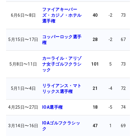
ファイアキーパー
6月6日
〜
8日
ズ・カジノ・ホテル
40
-2
73
6
選手権
コッパーロック選手
5月15日
〜
17日
28
-2
67
7
権
カーライル・アリゾ
5月8日
〜
11日
ナ女子ゴルフクラシ
101
5
73
7
ック
リライアンス・マト
5月1日
〜
4日
21
-4
72
6
リックス選手権
4月25日
〜
27日
IOA選手権
18
-5
74
7
IOAゴルフクラシッ
3月14日
〜
16日
47
1
69
7
ク