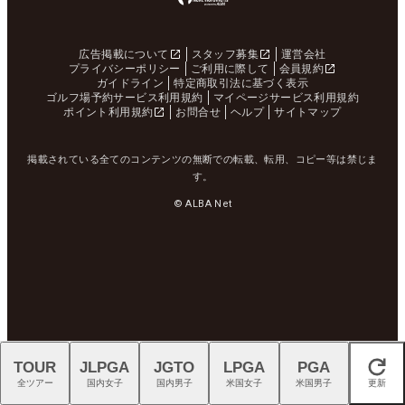
広告掲載について
スタッフ募集
運営会社
プライバシーポリシー
ご利用に際して
会員規約
ガイドライン
特定商取引法に基づく表示
ゴルフ場予約サービス利用規約
マイページサービス利用規約
ポイント利用規約
お問合せ
ヘルプ
サイトマップ
掲載されている全てのコンテンツの無断での転載、転用、コピー等は禁じま
す。
© ALBA Net
TOUR
JLPGA
JGTO
LPGA
PGA
閉じる
全ツアー
国内女子
国内男子
米国女子
米国男子
更新