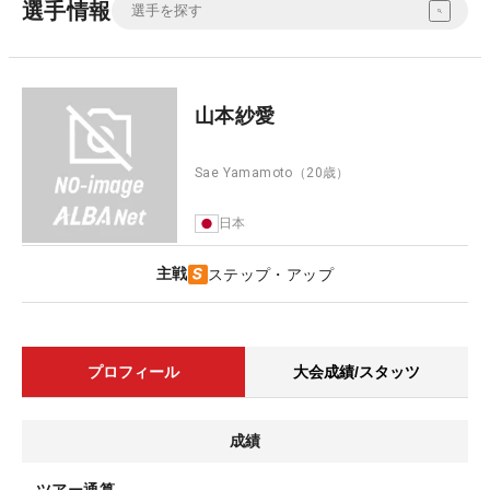
選手情報
山本紗愛
Sae Yamamoto
（20歳）
日本
主戦
ステップ・アップ
プロフィール
大会成績/スタッツ
成績