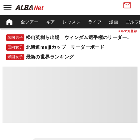
全ツアー
ギア
レッスン
ライフ
漫画
ゴルフ
メルマガ登録
松山英樹ら出場 ウィンダム選手権のリーダーボード
米国男子
北海道meijiカップ リーダーボード
国内女子
最新の世界ランキング
米国女子