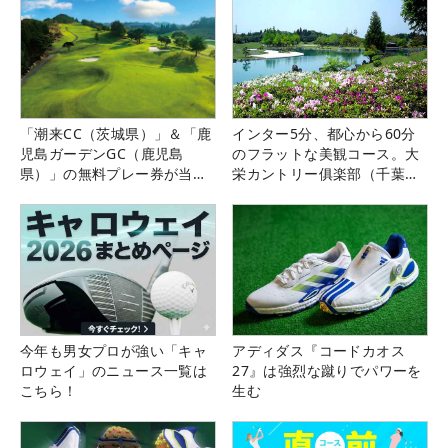
「潮来CC（茨城県）」＆「鹿
インター5分、都心から60分
児島ガーデンGC（鹿児島
のフラットな美観コース。大
県）」の無料プレー券が当た
栄カントリー俱楽部（千葉
る！！
県）
今年も男女プロが強い「キャ
アディダス『コードカオス
ロウェイ」のニュース一覧は
27』は強烈な蹴りでパワーを
こちら！
生む