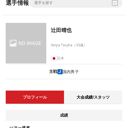
選手情報
辻田晴也
Seiya Tsujita
（33歳）
日本
主戦
国内男子
プロフィール
大会成績/スタッツ
成績