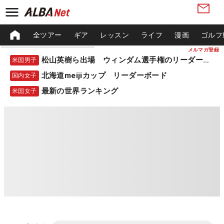
全ツアー
ギア
レッスン
ライフ
漫画
ゴルフ
メルマガ登録
松山英樹ら出場 ウィンダム選手権のリーダーボード
米国男子
北海道meijiカップ リーダーボード
国内女子
最新の世界ランキング
米国女子