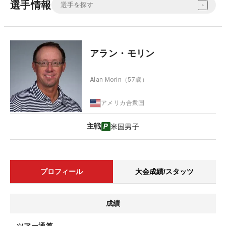
選手情報
アラン・モリン
Alan Morin
（57歳）
アメリカ合衆国
主戦
米国男子
プロフィール
大会成績/スタッツ
成績