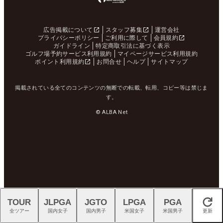
広告掲載について
スタッフ募集
運営会社
プライバシーポリシー
ご利用に際して
会員規約
ガイドライン
特定商取引法に基づく表示
ゴルフ場予約サービス利用規約
マイページサービス利用規約
ポイント利用規約
お問合せ
ヘルプ
サイトマップ
掲載されている全てのコンテンツの無断での転載、転用、コピー等は禁じま
す。
© ALBA Net
TOUR
JLPGA
JGTO
LPGA
PGA
閉じる
全ツアー
国内女子
国内男子
米国女子
米国男子
更新