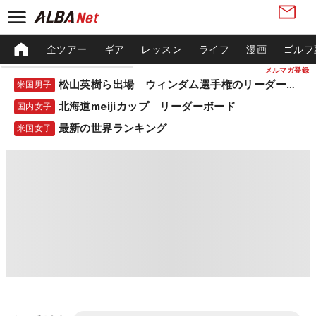
全ツアー
ギア
レッスン
ライフ
漫画
ゴルフ
メルマガ登録
松山英樹ら出場 ウィンダム選手権のリーダーボード
米国男子
北海道meijiカップ リーダーボード
国内女子
最新の世界ランキング
米国女子