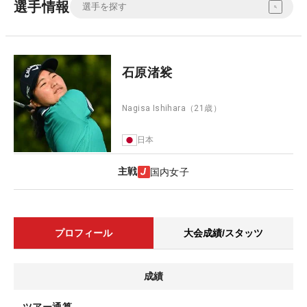
選手情報
石原渚裟
Nagisa Ishihara
（21歳）
日本
主戦
国内女子
プロフィール
大会成績/スタッツ
成績