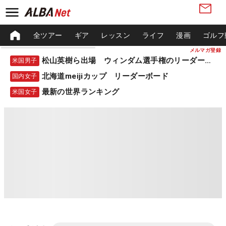
全ツアー
ギア
レッスン
ライフ
漫画
ゴルフ
メルマガ登録
松山英樹ら出場 ウィンダム選手権のリーダーボード
米国男子
北海道meijiカップ リーダーボード
国内女子
最新の世界ランキング
米国女子