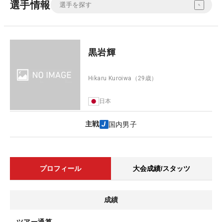
選手情報
黒岩輝
Hikaru Kuroiwa
（29歳）
日本
主戦
国内男子
プロフィール
大会成績/スタッツ
成績