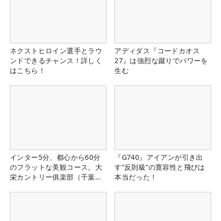
ネクストヒロイン選手とラウ
アディダス『コードカオス
ンドできるチャンス！詳しく
27』は強烈な蹴りでパワーを
はこちら！
生む
インター5分、都心から60分
『G740』アイアンが引き出
のフラットな美観コース。大
す“反則級”の寛容性と飛びは
栄カントリー俱楽部（千葉
本当だった！
県）