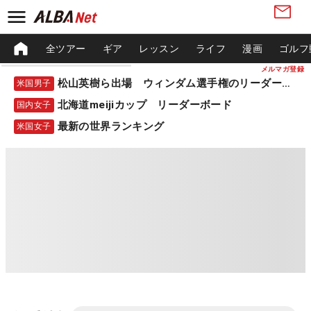
全ツアー
ギア
レッスン
ライフ
漫画
ゴルフ
メルマガ登録
松山英樹ら出場 ウィンダム選手権のリーダーボード
米国男子
北海道meijiカップ リーダーボード
国内女子
最新の世界ランキング
米国女子