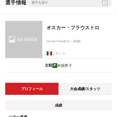
選手情報
オスカー・フラウストロ
Oscar Fraustro
（44歳）
メキシコ
主戦
米国男子
プロフィール
大会成績/スタッツ
成績