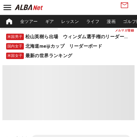
全ツアー
ギア
レッスン
ライフ
漫画
ゴルフ
メルマガ登録
松山英樹ら出場 ウィンダム選手権のリーダーボード
米国男子
北海道meijiカップ リーダーボード
国内女子
最新の世界ランキング
米国女子