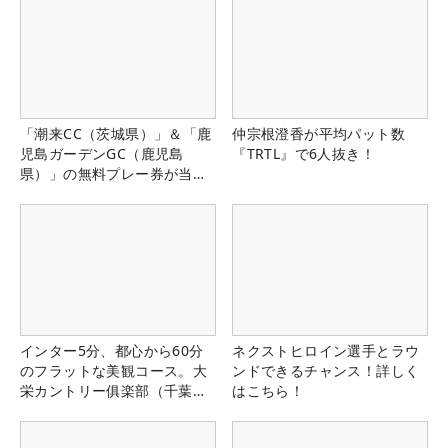
「潮来CC（茨城県）」＆「鹿
仲宗根澄香が平均パット数
児島ガーデンGC（鹿児島
『TRTL』で6人抜き！
県）」の無料プレー券が当た
る！！
インター5分、都心から60分
ネクストヒロイン選手とラウ
のフラットな美観コース。大
ンドできるチャンス！詳しく
栄カントリー俱楽部（千葉
はこちら！
県）