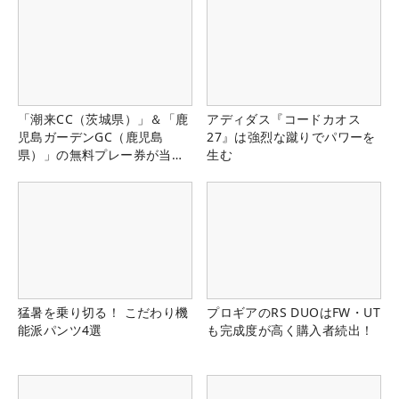
「潮来CC（茨城県）」＆「鹿
アディダス『コードカオス
児島ガーデンGC（鹿児島
27』は強烈な蹴りでパワーを
県）」の無料プレー券が当た
生む
る！！
猛暑を乗り切る！ こだわり機
プロギアのRS DUOはFW・UT
能派パンツ4選
も完成度が高く購入者続出！