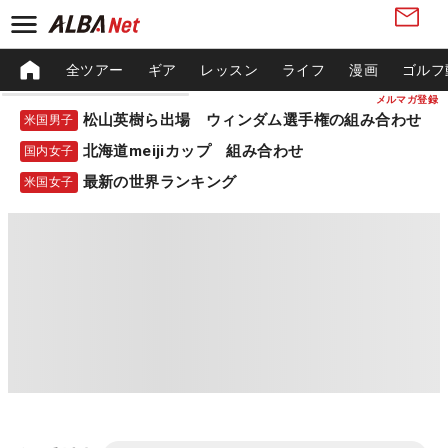
全ツアー
ギア
レッスン
ライフ
漫画
ゴルフ
メルマガ登録
松山英樹ら出場 ウィンダム選手権の組み合わせ
米国男子
北海道meijiカップ 組み合わせ
国内女子
最新の世界ランキング
米国女子