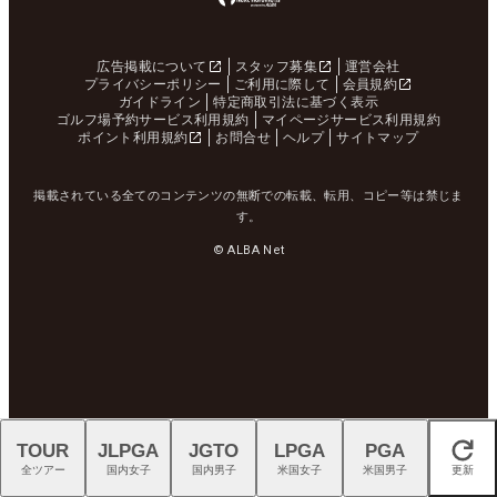
広告掲載について
スタッフ募集
運営会社
プライバシーポリシー
ご利用に際して
会員規約
ガイドライン
特定商取引法に基づく表示
ゴルフ場予約サービス利用規約
マイページサービス利用規約
ポイント利用規約
お問合せ
ヘルプ
サイトマップ
掲載されている全てのコンテンツの無断での転載、転用、コピー等は禁じま
す。
© ALBA Net
TOUR
JLPGA
JGTO
LPGA
PGA
閉じる
全ツアー
国内女子
国内男子
米国女子
米国男子
更新