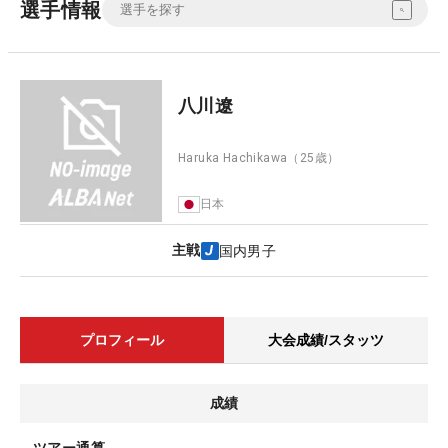
選手情報
八川遼
Haruka Hachikawa
（25歳）
日本
主戦
国内男子
プロフィール
大会成績/スタッツ
成績