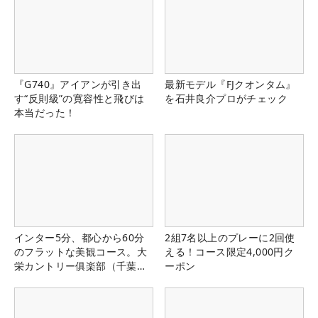
『G740』アイアンが引き出
最新モデル『FJクオンタム』
す“反則級”の寛容性と飛びは
を石井良介プロがチェック
本当だった！
インター5分、都心から60分
2組7名以上のプレーに2回使
のフラットな美観コース。大
える！コース限定4,000円ク
栄カントリー俱楽部（千葉
ーポン
県）