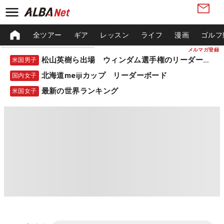
全ツアー
ギア
レッスン
ライフ
漫画
ゴルフ
メルマガ登録
松山英樹ら出場 ウィンダム選手権のリーダーボード
米国男子
北海道meijiカップ リーダーボード
国内女子
最新の世界ランキング
米国女子