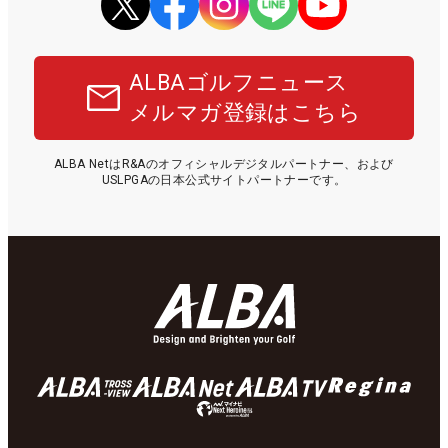
ALBAゴルフニュース
メルマガ登録はこちら
ALBA NetはR&Aのオフィシャルデジタルパートナー、および
USLPGAの日本公式サイトパートナーです。