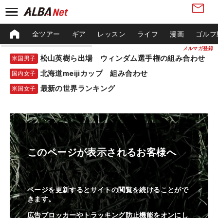
全ツアー
ギア
レッスン
ライフ
漫画
ゴルフ
メルマガ登録
松山英樹ら出場 ウィンダム選手権の組み合わせ
米国男子
北海道meijiカップ 組み合わせ
国内女子
最新の世界ランキング
米国女子
このページが表示されるお客様へ
ページを更新するとサイトの閲覧を続けることがで
きます。
広告ブロッカーやトラッキング防止機能をオンにし