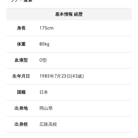
ツアー通算
基本情報 経歴
身長
175cm
体重
80kg
血液型
O型
生年月日
1983年7月23日
(43歳)
国籍
日本
出身地
岡山県
出身校
広陵高校