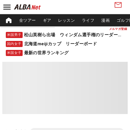
全ツアー
ギア
レッスン
ライフ
漫画
ゴルフ
メルマガ登録
松山英樹ら出場 ウィンダム選手権のリーダーボード
米国男子
北海道meijiカップ リーダーボード
国内女子
最新の世界ランキング
米国女子