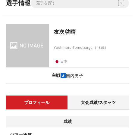
選手情報
友次啓晴
Yoshiharu Tomotsugu
（43歳）
日本
主戦
国内男子
プロフィール
大会成績/スタッツ
成績