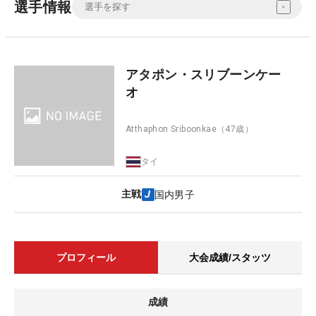
選手情報
アタポン・スリブーンケー
オ
Atthaphon Sriboonkae
（47歳）
タイ
主戦
国内男子
プロフィール
大会成績/スタッツ
成績