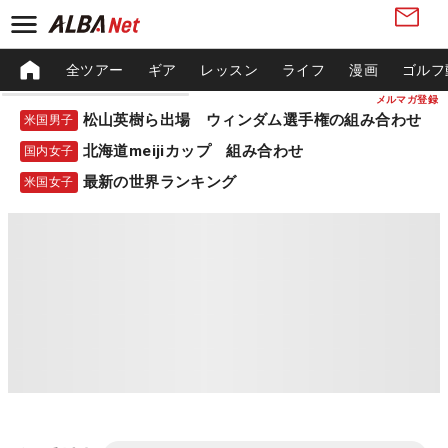
全ツアー
ギア
レッスン
ライフ
漫画
ゴルフ
メルマガ登録
松山英樹ら出場 ウィンダム選手権の組み合わせ
米国男子
北海道meijiカップ 組み合わせ
国内女子
最新の世界ランキング
米国女子