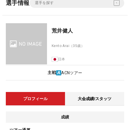
選手情報
荒井健人
Kento Arai
（35歳）
日本
主戦
ACNツアー
プロフィール
大会成績/スタッツ
成績