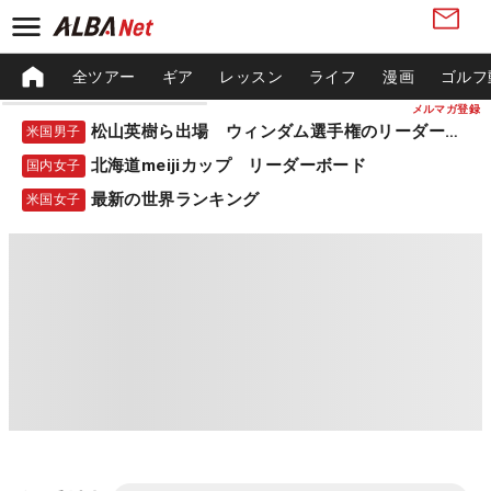
全ツアー
ギア
レッスン
ライフ
漫画
ゴルフ
メルマガ登録
松山英樹ら出場 ウィンダム選手権のリーダーボード
米国男子
北海道meijiカップ リーダーボード
国内女子
最新の世界ランキング
米国女子