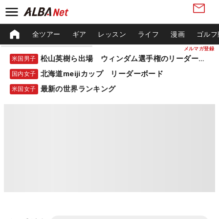
全ツアー
ギア
レッスン
ライフ
漫画
ゴルフ
メルマガ登録
松山英樹ら出場 ウィンダム選手権のリーダーボード
米国男子
北海道meijiカップ リーダーボード
国内女子
最新の世界ランキング
米国女子