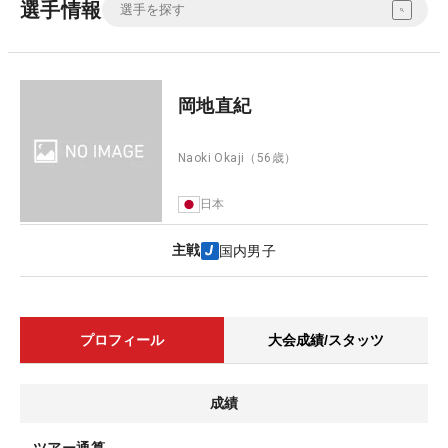
選手情報
岡地直紀
Naoki Okaji
（56歳）
日本
主戦
国内男子
プロフィール
大会成績/スタッツ
成績