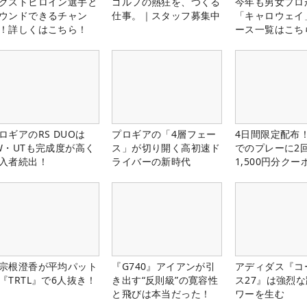
クストヒロイン選手と
ゴルフの熱狂を、つくる
今年も男女プロ
ウンドできるチャン
仕事。｜スタッフ募集中
「キャロウェイ
！詳しくはこちら！
ース一覧はこち
ロギアのRS DUOは
プロギアの「4層フェー
4日間限定配布！
W・UTも完成度が高く
ス」が切り開く高初速ド
でのプレーに2
入者続出！
ライバーの新時代
1,500円分ク
中！
宗根澄香が平均パット
『G740』アイアンが引
アディダス『コ
『TRTL』で6人抜き！
き出す“反則級”の寛容性
ス27』は強烈
と飛びは本当だった！
ワーを生む