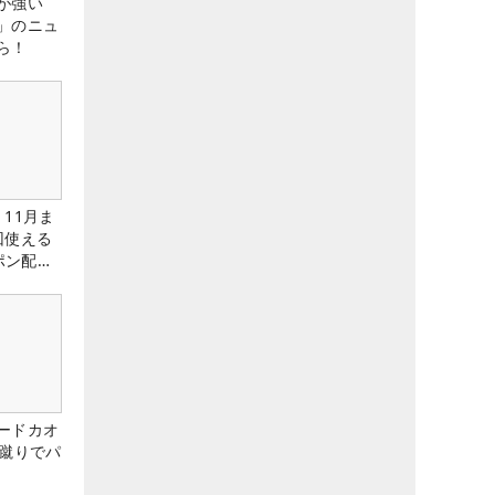
が強い
」のニュ
ら！
11月ま
回使える
ーポン配布
ードカオ
な蹴りでパ