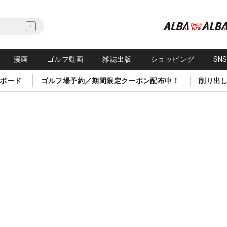
漫画
ゴルフ動画
雑誌出版
ショッピング
SN
ボード
ゴルフ場予約／期間限定クーポン配布中！
削り出