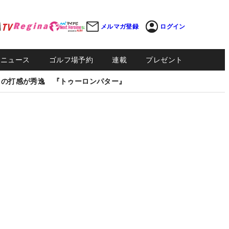
メルマガ登録
ログイン
Sニュース
ゴルフ場予約
連載
プレゼント
しの打感が秀逸 『トゥーロンパター』