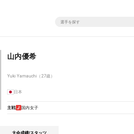
山内優希
Yuki Yamauchi
（27歳）
日本
主戦
国内女子
大会成績/スタッツ