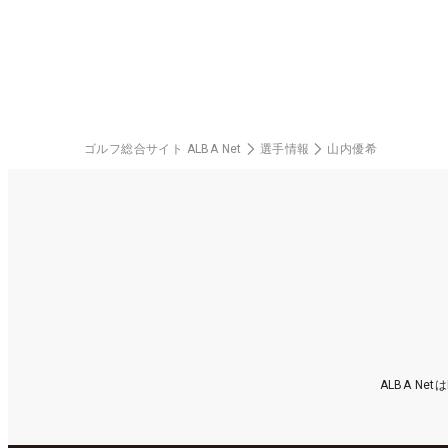
ゴルフ総合サイト ALBA Net
選手情報
山内優希
ALBA N