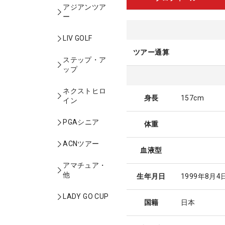
アジアンツア
ー
LIV GOLF
ツアー通算
ステップ・ア
ップ
ネクストヒロ
身長
157cm
イン
PGAシニア
体重
ACNツアー
血液型
アマチュア・
他
生年月日
1999年8月4
LADY GO CUP
国籍
日本