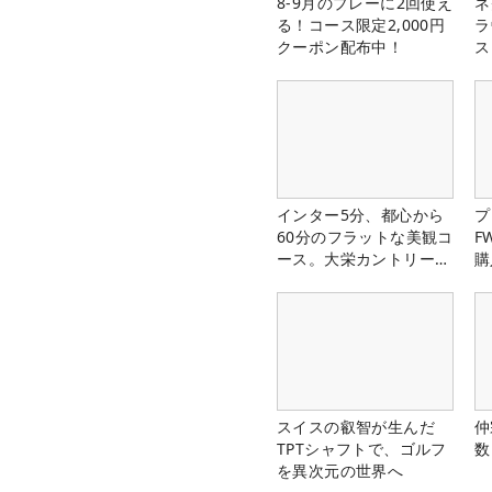
8-9月のプレーに2回使え
ネ
る！コース限定2,000円
ラ
クーポン配布中！
ス
インター5分、都心から
プ
60分のフラットな美観コ
F
ース。大栄カントリー俱
購
楽部（千葉県）
スイスの叡智が生んだ
仲
TPTシャフトで、ゴルフ
数
を異次元の世界へ