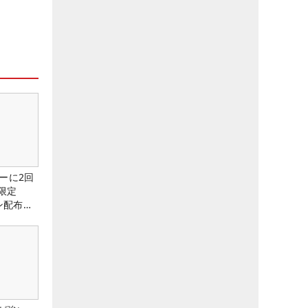
ーに2回
限定
ン配布