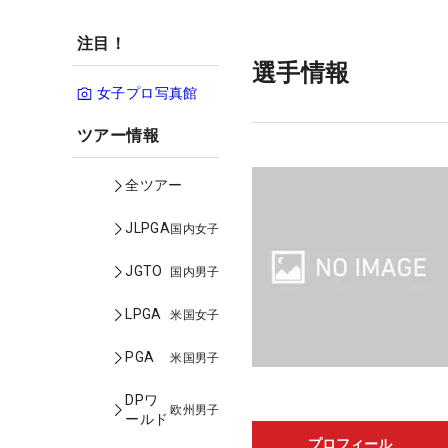
注目！
選手情報
女子プロ写真館
ツアー情報
全ツアー
JLPGA
国内女子
JGTO
国内男子
LPGA
米国女子
PGA
米国男子
DPワ
欧州男子
ールド
プロフィール