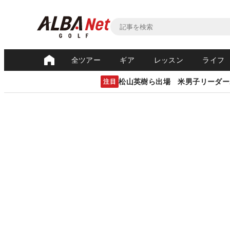
全ツアー
ギア
レッスン
ライフ
松山英樹ら出場 米男子リーダー
注目