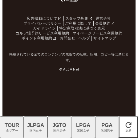
広告掲載について
スタッフ募集
運営会社
プライバシーポリシー
ご利用に際して
会員規約
ガイドライン
特定商取引法に基づく表示
ゴルフ場予約サービス利用規約
マイページサービス利用規約
ポイント利用規約
お問合せ
ヘルプ
サイトマップ
掲載されている全てのコンテンツの無断での転載、転用、コピー等は禁じま
す。
© ALBA Net
TOUR
JLPGA
JGTO
LPGA
PGA
閉じる
全ツアー
国内女子
国内男子
米国女子
米国男子
更新