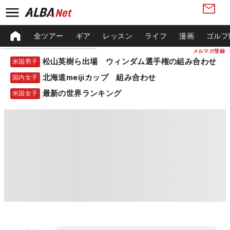
全ツアー
ギア
レッスン
ライフ
漫画
ゴルフ
メルマガ登録
松山英樹ら出場 ウィンダム選手権の組み合わせ
米国男子
北海道meijiカップ 組み合わせ
国内女子
最新の世界ランキング
米国女子