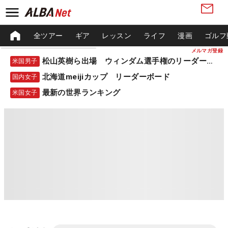
全ツアー
ギア
レッスン
ライフ
漫画
ゴルフ
メルマガ登録
松山英樹ら出場 ウィンダム選手権のリーダーボード
米国男子
北海道meijiカップ リーダーボード
国内女子
最新の世界ランキング
米国女子