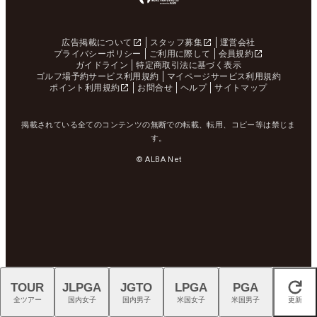
広告掲載について
スタッフ募集
運営会社
プライバシーポリシー
ご利用に際して
会員規約
ガイドライン
特定商取引法に基づく表示
ゴルフ場予約サービス利用規約
マイページサービス利用規約
ポイント利用規約
お問合せ
ヘルプ
サイトマップ
掲載されている全てのコンテンツの無断での転載、転用、コピー等は禁じま
す。
© ALBA Net
TOUR
JLPGA
JGTO
LPGA
PGA
閉じる
全ツアー
国内女子
国内男子
米国女子
米国男子
更新