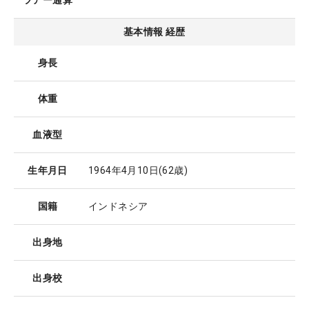
ツアー通算
基本情報 経歴
身長
体重
血液型
生年月日
1964年4月10日
(62歳)
国籍
インドネシア
出身地
出身校