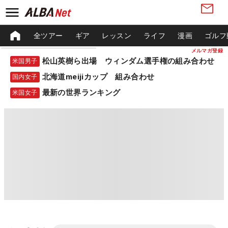
全ツアー
ギア
レッスン
ライフ
漫画
ゴルフ
メルマガ登録
松山英樹ら出場 ウィンダム選手権の組み合わせ
米国男子
北海道meijiカップ 組み合わせ
国内女子
最新の世界ランキング
米国女子