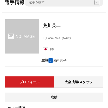
選手情報
荒川英二
Eiji Arakawa
（54歳）
日本
主戦
国内男子
プロフィール
大会成績/スタッツ
成績