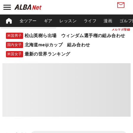
全ツアー
ギア
レッスン
ライフ
漫画
ゴルフ
メルマガ登録
松山英樹ら出場 ウィンダム選手権の組み合わせ
米国男子
北海道meijiカップ 組み合わせ
国内女子
最新の世界ランキング
米国女子