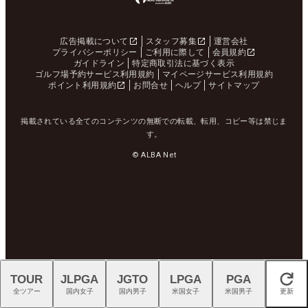
広告掲載について
スタッフ募集
運営会社
プライバシーポリシー
ご利用に際して
会員規約
ガイドライン
特定商取引法に基づく表示
ゴルフ場予約サービス利用規約
マイページサービス利用規約
ポイント利用規約
お問合せ
ヘルプ
サイトマップ
掲載されている全てのコンテンツの無断での転載、転用、コピー等は禁じま
す。
© ALBA Net
TOUR
JLPGA
JGTO
LPGA
PGA
閉じる
全ツアー
国内女子
国内男子
米国女子
米国男子
更新