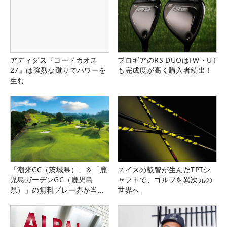
アディダス『コードカオス
プロギアのRS DUOはFW・UT
27』は強烈な蹴りでパワーを
も完成度が高く購入者続出！
生む
「潮来CC（茨城県）」＆「鹿
スイスの叡智が生んだTPTシ
児島ガーデンGC（鹿児島
ャフトで、ゴルフを異次元の
県）」の無料プレー券が当た
世界へ
る！！