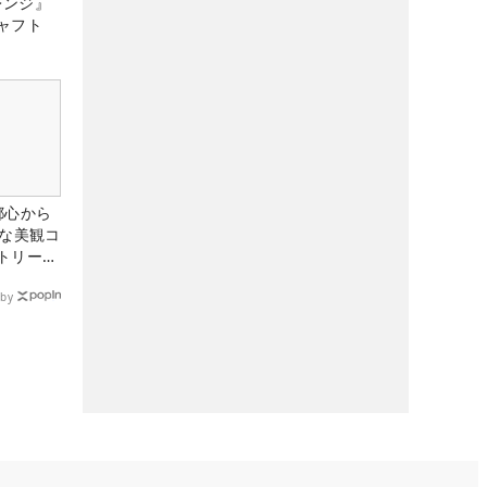
レンジ』
ャフト
都心から
トな美観コ
トリー俱
by