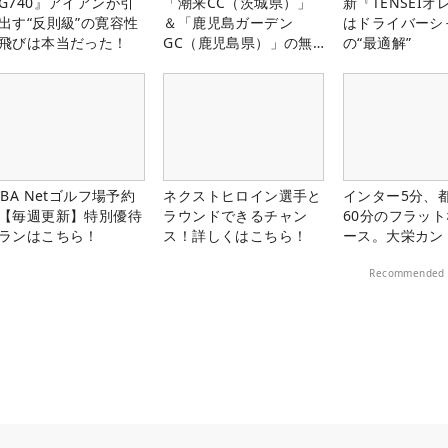
G740』アイアンが引
「潮来CC（茨城県）」
新『TENSEIオ
出す“反則級”の寛容性
＆「鹿児島ガーデン
はドライバーシ
飛びは本当だった！
GC（鹿児島県）」の無
の“最適解”
料プレー券が当たる！！
LBA Netゴルフ場予約
ネクストヒロイン選手と
インター5分、
【毎週更新】特別優待
ラウンドできるチャン
60分のフラッ
ランはこちら！
ス！詳しくはこちら！
ース。大栄カン
楽部（千葉県）
Recommended 