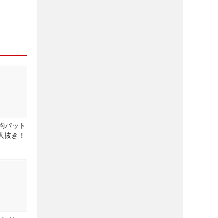
均パット
6人抜き！