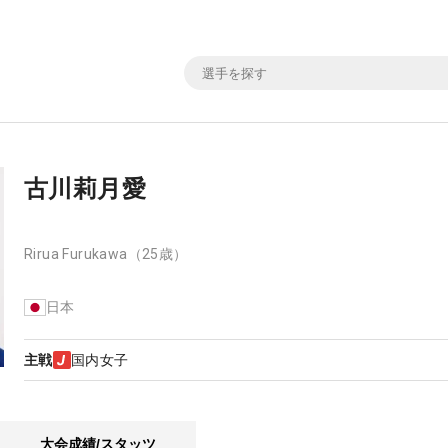
古川莉月愛
Rirua Furukawa
（25歳）
日本
主戦
国内女子
大会成績/スタッツ