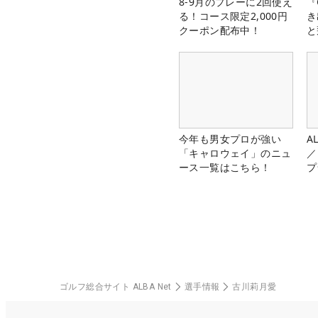
8-9月のプレーに2回使え
『
る！コース限定2,000円
き
クーポン配布中！
と
今年も男女プロが強い
A
「キャロウェイ」のニュ
／
ース一覧はこちら！
プ
ゴルフ総合サイト ALBA Net
選手情報
古川莉月愛