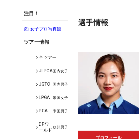
注目！
選手情報
女子プロ写真館
ツアー情報
全ツアー
JLPGA
国内女子
JGTO
国内男子
LPGA
米国女子
PGA
米国男子
DPワ
欧州男子
ールド
プロフィール