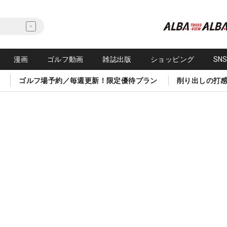
漫画
ゴルフ動画
雑誌出版
ショッピング
SN
ゴルフ場予約／毎週更新！限定優待プラン
削り出しの打