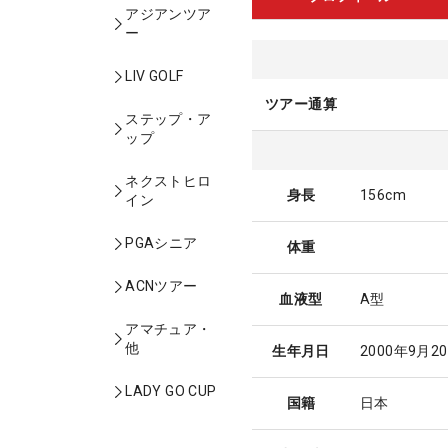
アジアンツア
ー
LIV GOLF
ツアー通算
ステップ・ア
ップ
ネクストヒロ
身長
156cm
イン
PGAシニア
体重
ACNツアー
血液型
A型
アマチュア・
他
生年月日
2000年9月2
LADY GO CUP
国籍
日本