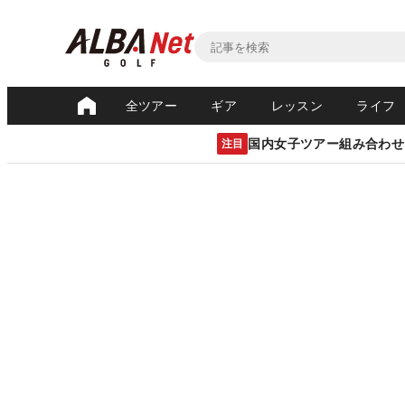
全ツアー
ギア
レッスン
ライフ
国内女子ツアー組み合わせ
注目