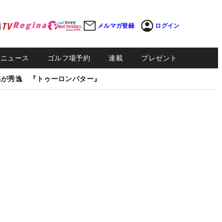
メルマガ登録
ログイン
Sニュース
ゴルフ場予約
連載
プレゼント
感が秀逸 『トゥーロンパター』