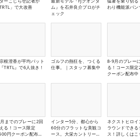
ターこじらせ記者が
最新モデル『FJクオンタ
猛暑を乗り切る
TRTL」で大改善
ム』を石井良介プロがチ
わり機能派パン
ェック
宗根澄香が平均パット
ゴルフの熱狂を、つくる
8-9月のプレー
『TRTL』で6人抜き！
仕事。｜スタッフ募集中
る！コース限定2
クーポン配布中
1月までのプレーに2回
インター5分、都心から
ネクストヒロイ
える！コース限定
60分のフラットな美観コ
ラウンドできる
,500円クーポン配布
ース。大栄カントリー俱
ス！詳しくはこ