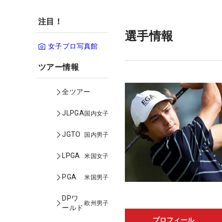
注目！
選手情報
女子プロ写真館
ツアー情報
全ツアー
JLPGA
国内女子
JGTO
国内男子
LPGA
米国女子
PGA
米国男子
DPワ
欧州男子
ールド
プロフィール