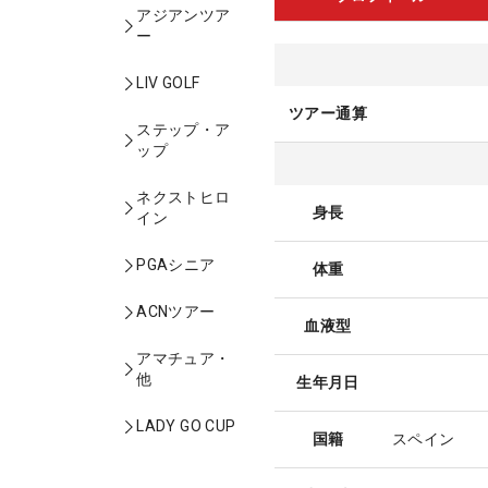
アジアンツア
ー
LIV GOLF
ツアー通算
ステップ・ア
ップ
ネクストヒロ
身長
イン
PGAシニア
体重
ACNツアー
血液型
アマチュア・
他
生年月日
LADY GO CUP
国籍
スペイン