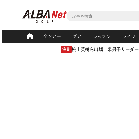
全ツアー
ギア
レッスン
ライフ
松山英樹ら出場 米男子リーダー
注目