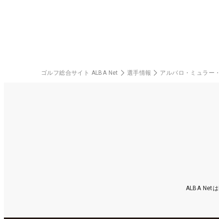
中
ゴルフ総合サイト ALBA Net
選手情報
アルバロ・ミュラー
ALBA N