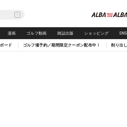
漫画
ゴルフ動画
雑誌出版
ショッピング
SN
ボード
ゴルフ場予約／期間限定クーポン配布中！
削り出