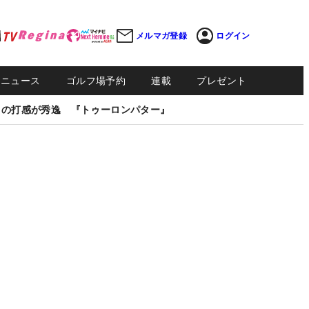
メルマガ登録
ログイン
Sニュース
ゴルフ場予約
連載
プレゼント
しの打感が秀逸 『トゥーロンパター』