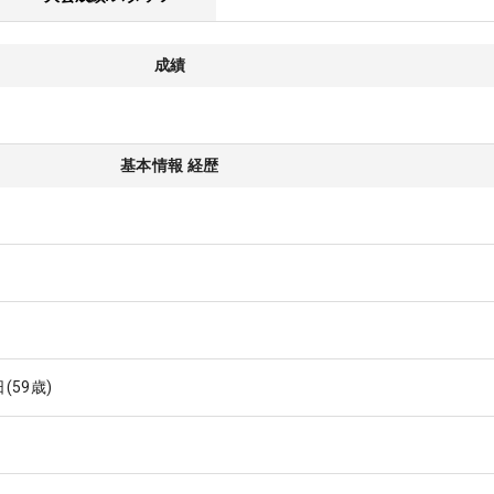
成績
基本情報 経歴
日
(59歳)