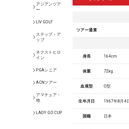
アジアンツア
ー
LIV GOLF
ツアー通算
ステップ・ア
ップ
ネクストヒロ
身長
164cm
イン
PGAシニア
体重
72kg
ACNツアー
血液型
O型
アマチュア・
他
生年月日
1967年8月4
LADY GO CUP
国籍
日本