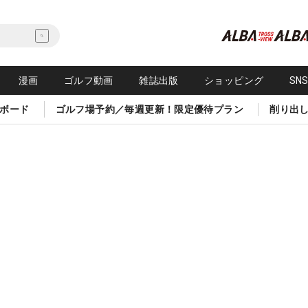
漫画
ゴルフ動画
雑誌出版
ショッピング
SN
ボード
ゴルフ場予約／毎週更新！限定優待プラン
削り出