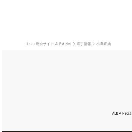
ゴルフ総合サイト ALBA Net
選手情報
小島正典
ALBA N