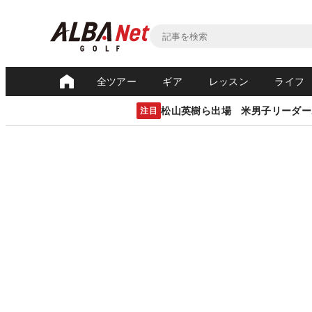
全ツアー
ギア
レッスン
ライフ
松山英樹ら出場 米男子リーダー
注目