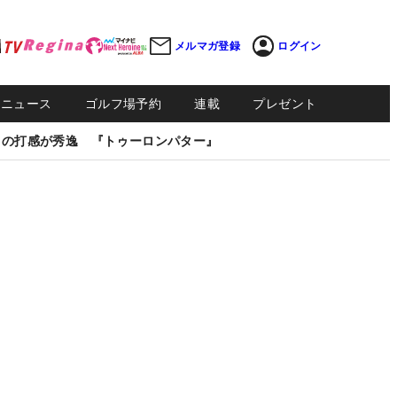
メルマガ登録
ログイン
Sニュース
ゴルフ場予約
連載
プレゼント
しの打感が秀逸 『トゥーロンパター』