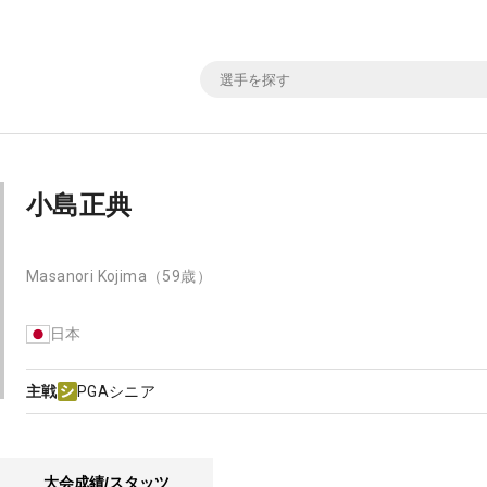
小島正典
Masanori Kojima
（59歳）
日本
主戦
PGAシニア
大会成績/スタッツ