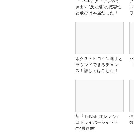
『G740』アイアンが引
ア
き出す“反則級”の寛容性
ス
と飛びは本当だった！
ワ
ネクストヒロイン選手と
パ
ラウンドできるチャン
「
ス！詳しくはこちら！
新『TENSEIオレンジ』
仲
はドライバーシャフト
数
の“最適解”