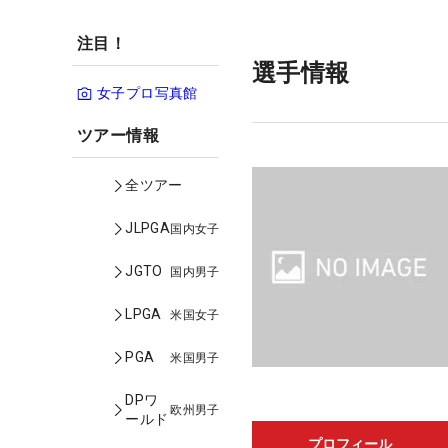
注目！
選手情報
女子プロ写真館
ツアー情報
全ツアー
JLPGA
国内女子
JGTO
国内男子
LPGA
米国女子
PGA
米国男子
DPワ
欧州男子
ールド
プロフィール