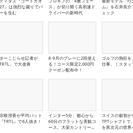
ディダス『コードカオ
プロギアの「4層フェー
最新モデル『FJ
27』は強烈な蹴りでパ
ス」が切り開く高初速ド
ム』を石井良介
ーを生む
ライバーの新時代
ェック
ターこじらせ記者が
8-9月のプレーに2回使え
ゴルフの熱狂を
TRTL」で大改善
る！コース限定2,000円
仕事。｜スタッ
クーポン配布中！
宗根澄香が平均パット
インター5分、都心から
スイスの叡智が
『TRTL』で6人抜き！
60分のフラットな美観コ
TPTシャフトで
ース。大栄カントリー俱
を異次元の世界