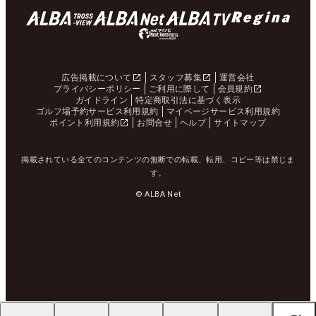
広告掲載について
スタッフ募集
運営会社
プライバシーポリシー
ご利用に際して
会員規約
ガイドライン
特定商取引法に基づく表示
ゴルフ場予約サービス利用規約
マイページサービス利用規約
ポイント利用規約
お問合せ
ヘルプ
サイトマップ
掲載されている全てのコンテンツの無断での転載、転用、コピー等は禁じま
す。
© ALBA Net