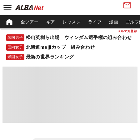
全ツアー
ギア
レッスン
ライフ
漫画
ゴルフ
メルマガ登録
松山英樹ら出場 ウィンダム選手権の組み合わせ
米国男子
北海道meijiカップ 組み合わせ
国内女子
最新の世界ランキング
米国女子