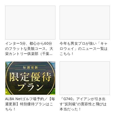
インター5分、都心から60分
今年も男女プロが強い「キャ
のフラットな美観コース。大
ロウェイ」のニュース一覧は
栄カントリー俱楽部（千葉
こちら！
県）
ALBA Netゴルフ場予約／【毎
『G740』アイアンが引き出
週更新】特別優待プランはこ
す“反則級”の寛容性と飛びは
ちら！
本当だった！