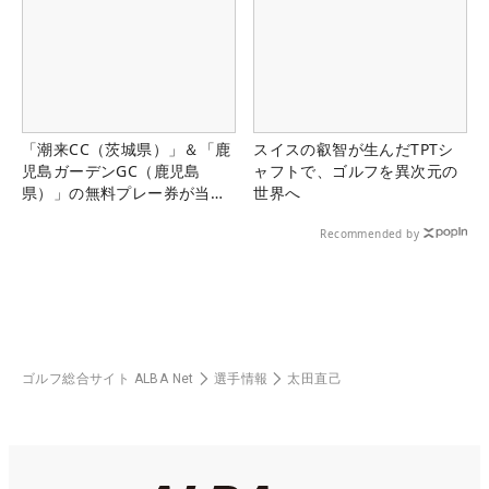
「潮来CC（茨城県）」＆「鹿
スイスの叡智が生んだTPTシ
児島ガーデンGC（鹿児島
ャフトで、ゴルフを異次元の
県）」の無料プレー券が当た
世界へ
る！！
Recommended by
ゴルフ総合サイト ALBA Net
選手情報
太田直己