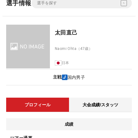
選手情報
太田直己
Naomi Ohta
（47歳）
日本
主戦
国内男子
プロフィール
大会成績/スタッツ
成績