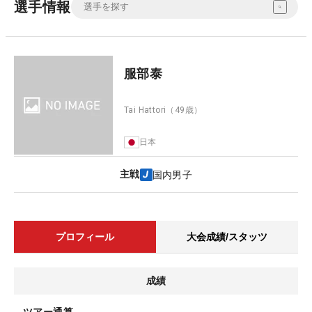
選手情報
服部泰
Tai Hattori
（49歳）
日本
主戦
国内男子
プロフィール
大会成績/スタッツ
成績