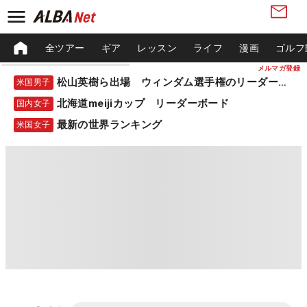
全ツアー
ギア
レッスン
ライフ
漫画
ゴルフ
メルマガ登録
松山英樹ら出場 ウィンダム選手権のリーダーボード
米国男子
北海道meijiカップ リーダーボード
国内女子
最新の世界ランキング
米国女子