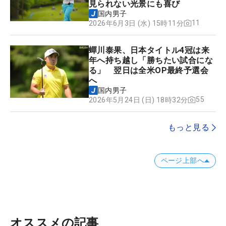
見られない光景にも喜び
国内男子
11
2026年6月3日 (水) 15時11分
蟬川泰果、日本タイトル4冠は来
年へ持ち越し「勝ちたい試合にな
る」 翌日は全米OP最終予選会
へ
国内男子
55
2026年5月24日 (日) 18時32分
もっと見る
ページ上部へ
オススメの記事