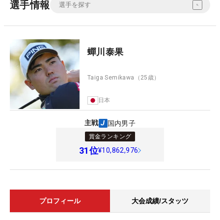
選手情報
蟬川泰果
Taiga Semikawa
（25歳）
日本
主戦
国内男子
賞金ランキング
31
位
¥10,862,976
プロフィール
大会成績/スタッツ