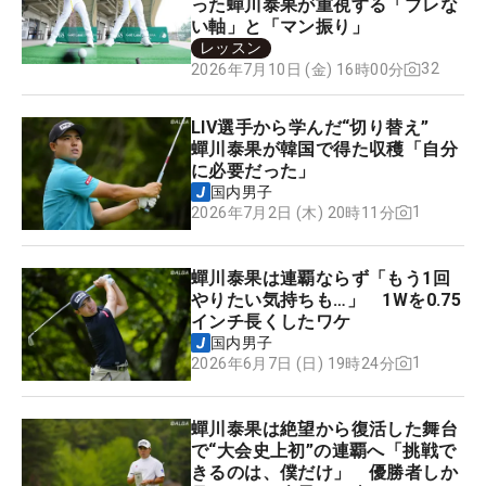
った蟬川泰果が重視する「ブレな
い軸」と「マン振り」
レッスン
32
2026年7月10日 (金) 16時00分
LIV選手から学んだ“切り替え”
蟬川泰果が韓国で得た収穫「自分
に必要だった」
国内男子
1
2026年7月2日 (木) 20時11分
蟬川泰果は連覇ならず「もう1回
やりたい気持ちも…」 1Wを0.75
インチ長くしたワケ
国内男子
1
2026年6月7日 (日) 19時24分
蟬川泰果は絶望から復活した舞台
で“大会史上初”の連覇へ「挑戦で
きるのは、僕だけ」 優勝者しか