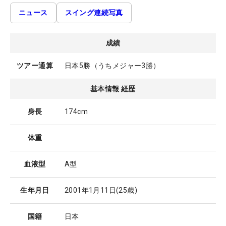
ニュース
スイング連続写真
成績
ツアー通算
日本5勝（うちメジャー3勝）
基本情報 経歴
身長
174cm
体重
血液型
A型
生年月日
2001年1月11日
(25歳)
国籍
日本