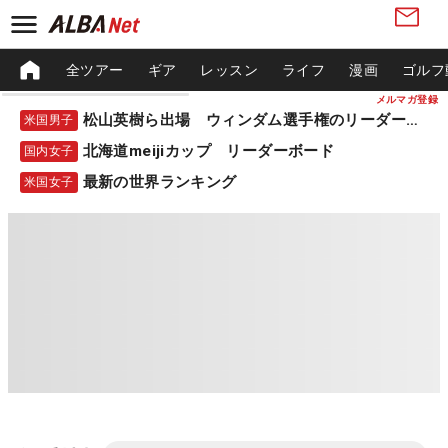
全ツアー
ギア
レッスン
ライフ
漫画
ゴルフ
メルマガ登録
松山英樹ら出場 ウィンダム選手権のリーダーボード
米国男子
北海道meijiカップ リーダーボード
国内女子
最新の世界ランキング
米国女子