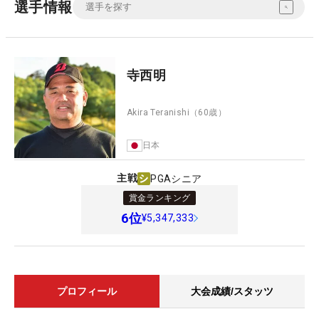
選手情報
寺西明
Akira Teranishi
（60歳）
日本
主戦
PGAシニア
賞金ランキング
6
位
¥5,347,333
プロフィール
大会成績/スタッツ