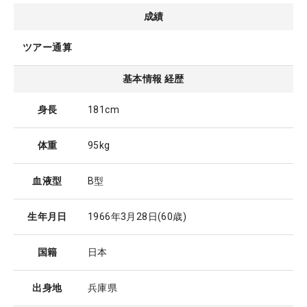
成績
ツアー通算
基本情報 経歴
身長
181cm
体重
95kg
血液型
B型
生年月日
1966年3月28日
(60歳)
国籍
日本
出身地
兵庫県