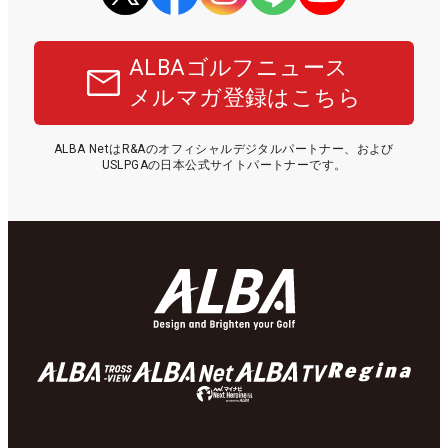
ALBAゴルフニュース
メルマガ登録はこちら
ALBA NetはR&Aのオフィシャルデジタルパートナー、および
USLPGAの日本公式サイトパートナーです。