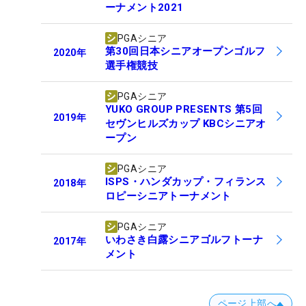
ーナメント2021
PGAシニア
第30回日本シニアオープンゴルフ
2020
年
選手権競技
PGAシニア
YUKO GROUP PRESENTS 第5回
2019
年
セヴンヒルズカップ KBCシニアオ
ープン
PGAシニア
ISPS・ハンダカップ・フィランス
2018
年
ロピーシニアトーナメント
PGAシニア
いわさき白露シニアゴルフトーナ
2017
年
メント
ページ上部へ