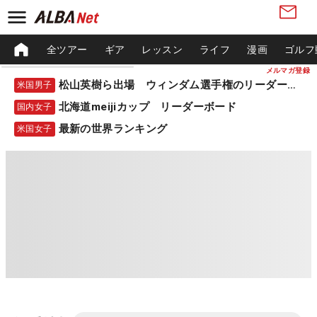
全ツアー
ギア
レッスン
ライフ
漫画
ゴルフ
メルマガ登録
松山英樹ら出場 ウィンダム選手権のリーダーボード
米国男子
北海道meijiカップ リーダーボード
国内女子
最新の世界ランキング
米国女子