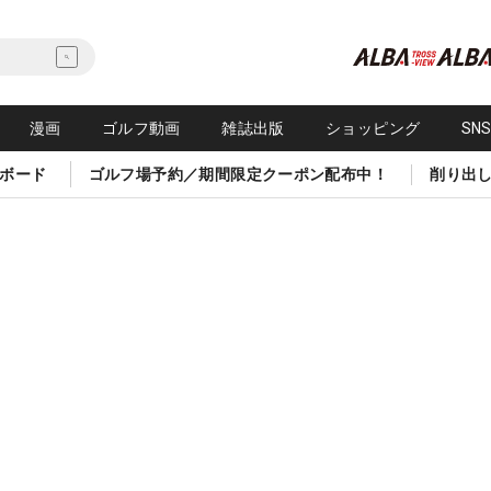
漫画
ゴルフ動画
雑誌出版
ショッピング
SN
ボード
ゴルフ場予約／期間限定クーポン配布中！
削り出