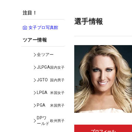
注目！
選手情報
女子プロ写真館
ツアー情報
全ツアー
JLPGA
国内女子
JGTO
国内男子
LPGA
米国女子
PGA
米国男子
DPワ
欧州男子
ールド
プロフィール