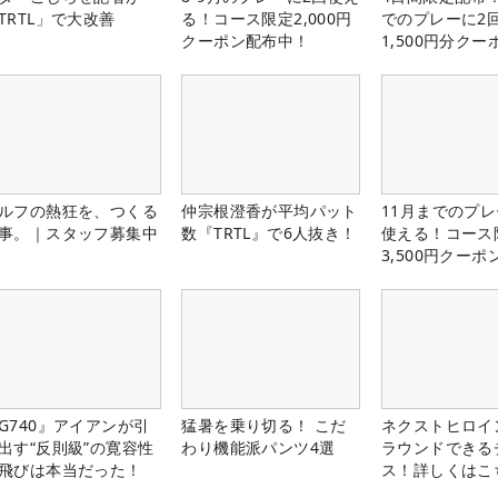
TRTL」で大改善
る！コース限定2,000円
でのプレーに2
クーポン配布中！
1,500円分ク
中！
ルフの熱狂を、つくる
仲宗根澄香が平均パット
11月までのプレ
事。｜スタッフ募集中
数『TRTL』で6人抜き！
使える！コース
3,500円クーポ
中！
G740』アイアンが引
猛暑を乗り切る！ こだ
ネクストヒロイ
出す“反則級”の寛容性
わり機能派パンツ4選
ラウンドできる
飛びは本当だった！
ス！詳しくはこ