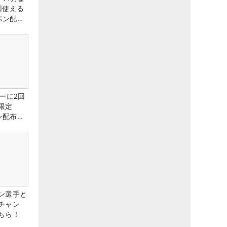
回使える
ーポン配布
ーに2回
限定
ン配布
ン選手と
チャン
ちら！