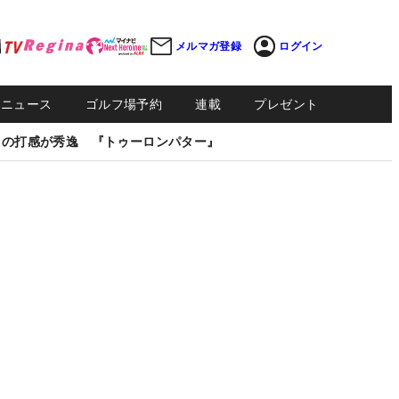
メルマガ登録
ログイン
Sニュース
ゴルフ場予約
連載
プレゼント
しの打感が秀逸 『トゥーロンパター』