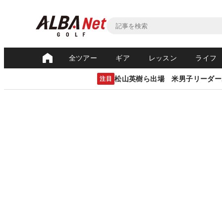
全ツアー
ギア
レッスン
ライフ
松山英樹ら出場 米男子リーダー
注目