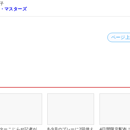
子
・マスターズ
ページ
ターこじらせ記者が
8-9月のプレーに2回使え
4日間限定配布！