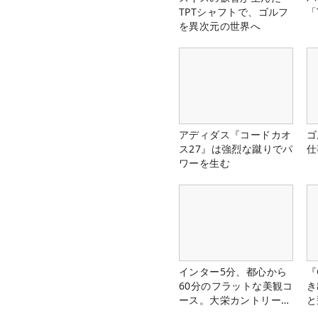
TPTシャフトで、ゴルフ
「
を異次元の世界へ
アディダス『コードカオ
ゴ
ス27』は強烈な蹴りでパ
仕
ワーを生む
インター5分、都心から
『
60分のフラットな美観コ
き
ース。大栄カントリー俱
と
楽部（千葉県）