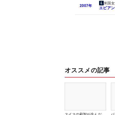
米国女
2007
年
エビアン
オススメの記事
スイスの叡智が生んだ
パ