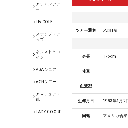
アジアンツア
ー
LIV GOLF
ツアー通算
米国1勝
ステップ・ア
ップ
ネクストヒロ
身長
175cm
イン
PGAシニア
体重
ACNツアー
血液型
アマチュア・
他
生年月日
1983年1月7
LADY GO CUP
国籍
アメリカ合衆