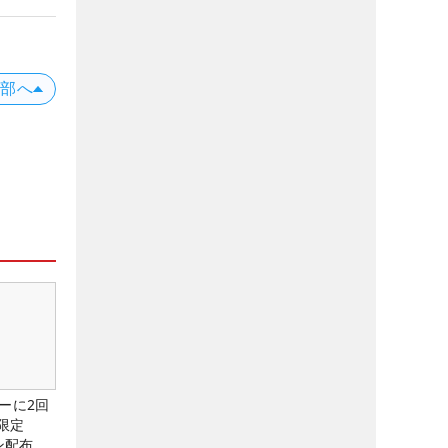
上部へ
ーに2回
限定
ン配布