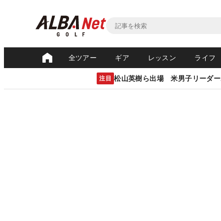
全ツアー
ギア
レッスン
ライフ
松山英樹ら出場 米男子リーダー
注目