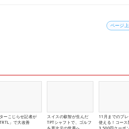
ページ
ターこじらせ記者が
スイスの叡智が生んだ
11月までのプレ
TRTL」で大改善
TPTシャフトで、ゴルフ
使える！コース
を異次元の世界へ
3,500円クーポ