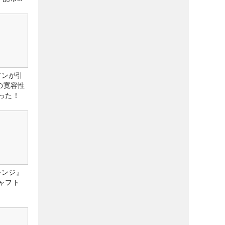
アンが引
の寛容性
った！
レンジ』
ャフト