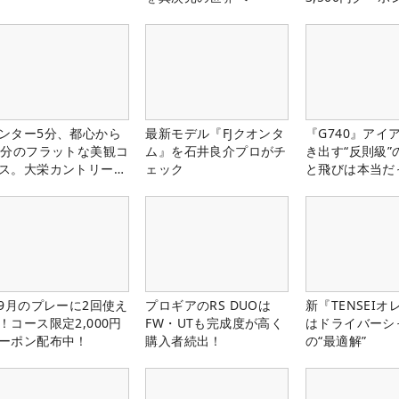
中！
ンター5分、都心から
最新モデル『FJクオンタ
『G740』アイ
0分のフラットな美観コ
ム』を石井良介プロがチ
き出す“反則級”
ス。大栄カントリー俱
ェック
と飛びは本当だ
部（千葉県）
-9月のプレーに2回使え
プロギアのRS DUOは
新『TENSEIオ
！コース限定2,000円
FW・UTも完成度が高く
はドライバーシ
ーポン配布中！
購入者続出！
の“最適解”