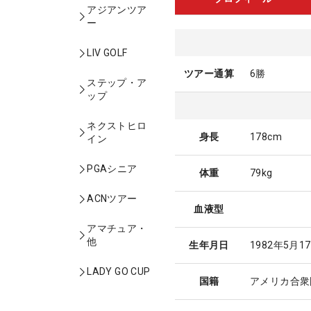
アジアンツア
ー
LIV GOLF
ツアー通算
6勝
ステップ・ア
ップ
ネクストヒロ
身長
178cm
イン
PGAシニア
体重
79kg
ACNツアー
血液型
アマチュア・
他
生年月日
1982年5月1
LADY GO CUP
国籍
アメリカ合衆