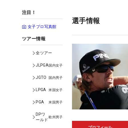
注目！
選手情報
女子プロ写真館
ツアー情報
全ツアー
JLPGA
国内女子
JGTO
国内男子
LPGA
米国女子
PGA
米国男子
DPワ
欧州男子
ールド
プロフィール