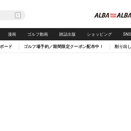
漫画
ゴルフ動画
雑誌出版
ショッピング
SN
ボード
ゴルフ場予約／期間限定クーポン配布中！
削り出