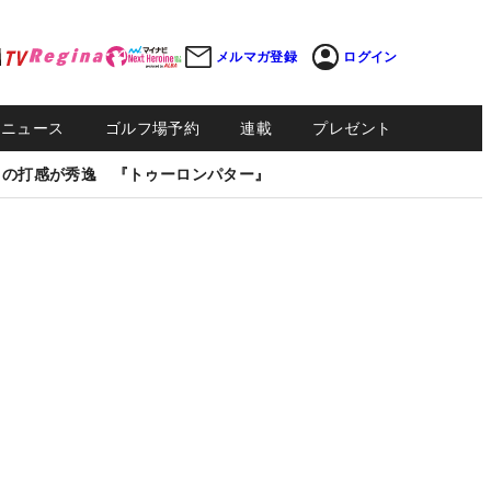
メルマガ登録
ログイン
Sニュース
ゴルフ場予約
連載
プレゼント
しの打感が秀逸 『トゥーロンパター』