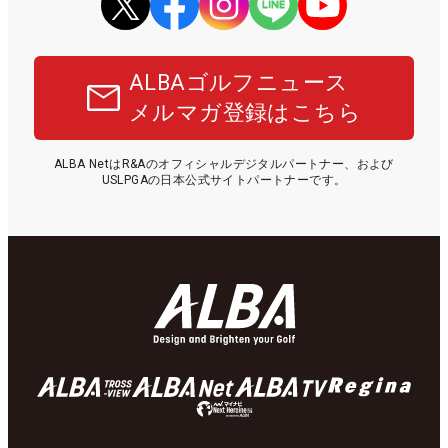
ALBAゴルフニュース
メルマガ登録はこちら
ALBA NetはR&Aのオフィシャルデジタルパートナー、および
USLPGAの日本公式サイトパートナーです。