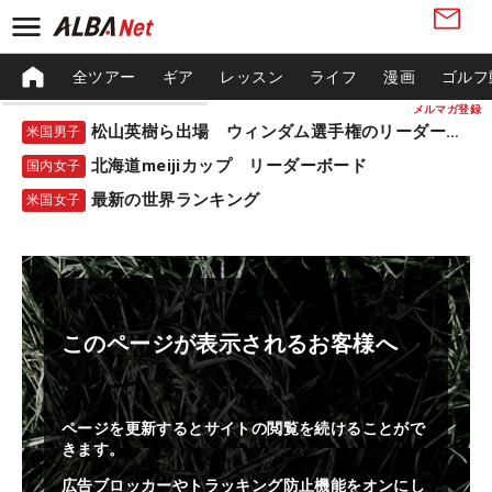
全ツアー
ギア
レッスン
ライフ
漫画
ゴルフ
メルマガ登録
松山英樹ら出場 ウィンダム選手権のリーダーボード
米国男子
北海道meijiカップ リーダーボード
国内女子
最新の世界ランキング
米国女子
このページが表示されるお客様へ
ページを更新するとサイトの閲覧を続けることがで
きます。
広告ブロッカーやトラッキング防止機能をオンにし