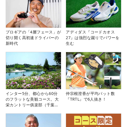
プロギアの「4層フェース」が
アディダス『コードカオス
切り開く高初速ドライバーの
27』は強烈な蹴りでパワーを
新時代
生む
インター5分、都心から60分
仲宗根澄香が平均パット数
のフラットな美観コース。大
『TRTL』で6人抜き！
栄カントリー俱楽部（千葉
県）