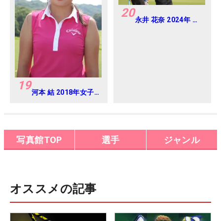
20
永井 花奈 2024年 リ
ゾートトラスト レデ
ィス Round1
19
河本 結 2018年女子
プロテスト
写真館TOP
選手
ジャンル
オススメの記事