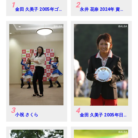
1
2
金田 久美子 2005年ゴ
永井 花奈 2024年 資生
ルフダイジェストジャ
堂 レディスオープン
パンジュニアカップ
Round-1
3
4
小祝 さくら
金田 久美子 2005年日
本女子オープンゴルフ
選手権