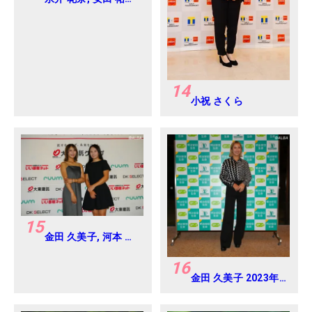
2024年 Vポイント
×ENEOS ゴルフトー
ナメント Round-1
14
小祝 さくら
15
金田 久美子, 河本 結
2025年 大東建託・
いい部屋ネットレデ
16
ィス 練習日・プロア
金田 久美子 2023年
マ
明治安田生命レディ
ス ヨコハマタイヤゴ