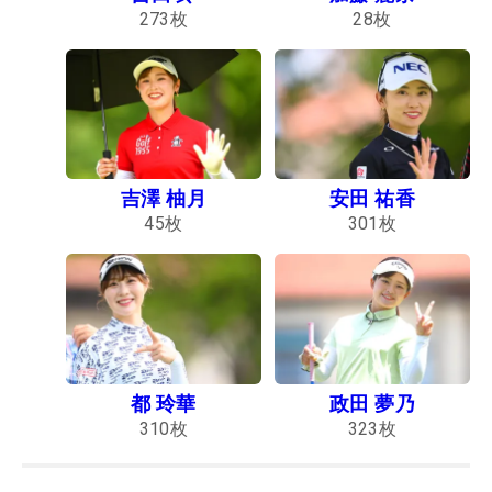
273
枚
28
枚
吉澤 柚月
安田 祐香
45
枚
301
枚
都 玲華
政田 夢乃
310
枚
323
枚