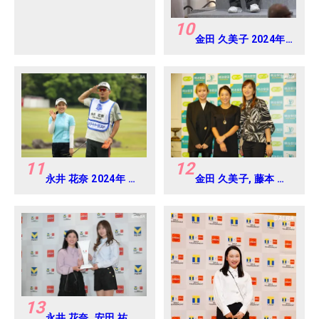
10
金田 久美子 2024年
Vポイント×ENEOS
ゴルフトーナメント
Round-1
11
12
永井 花奈 2024年 リ
金田 久美子, 藤本 麻
ゾートトラスト レデ
子, 脇元 華 2024年
ィス Round-1
明治安田レディス ヨ
コハマタイヤゴルフ
トーナメント
Round-1
13
永井 花奈, 安田 祐香