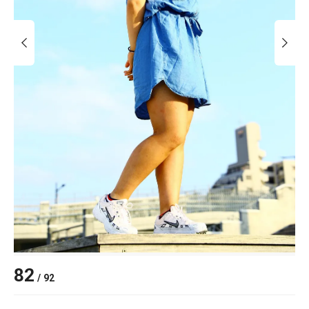
82
/
92