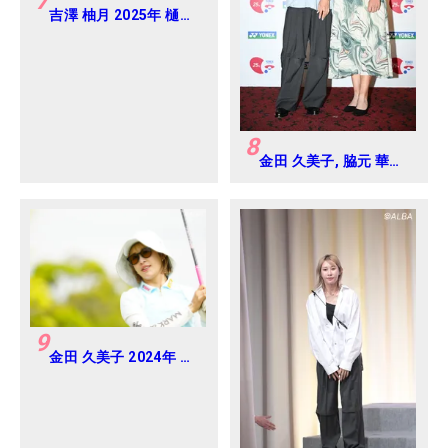
7
吉澤 柚月 2025年 樋口
久子 三菱電機レディス
練習日・プロアマ
8
金田 久美子, 脇元 華
2024年 ヨネックスレ
ディス Round-1
9
金田 久美子 2024年 パ
ナソニックオープンレ
ディース Round-1