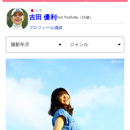
日本
吉田 優利
Yuri Yoshida
（
26
歳）
プロフィール
成績