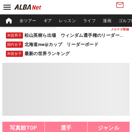
全ツアー
ギア
レッスン
ライフ
漫画
ゴルフ
メルマガ登録
松山英樹ら出場 ウィンダム選手権のリーダーボード
米国男子
北海道meijiカップ リーダーボード
国内女子
最新の世界ランキング
米国女子
写真館TOP
選手
ジャンル