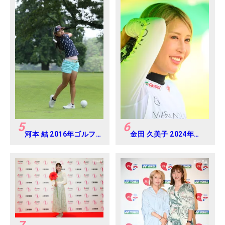
5
6
河本 結 2016年ゴルフ
金田 久美子 2024年
ダイジェストジャパン
CAT Ladies 練習日・
ジュニアカップ
プロアマ