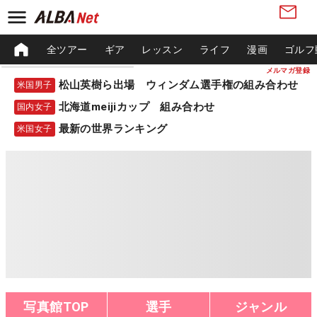
全ツアー
ギア
レッスン
ライフ
漫画
ゴルフ
メルマガ登録
松山英樹ら出場 ウィンダム選手権の組み合わせ
米国男子
北海道meijiカップ 組み合わせ
国内女子
最新の世界ランキング
米国女子
写真館TOP
選手
ジャンル