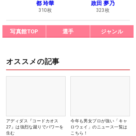
都 玲華
政田 夢乃
310
枚
323
枚
写真館TOP
選手
ジャンル
オススメの記事
アディダス『コードカオス
今年も男女プロが強い「キャ
27』は強烈な蹴りでパワーを
ロウェイ」のニュース一覧は
生む
こちら！