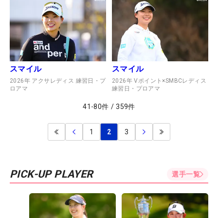
スマイル
スマイル
2026年 アクサレディス 練習日・プ
2026年 Vポイント×SMBCレディス
ロアマ
練習日・プロアマ
41
-
80
件
/
359
件
1
2
3
PICK-UP PLAYER
選手一覧