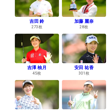
吉田 鈴
加藤 麗奈
273
枚
28
枚
吉澤 柚月
安田 祐香
45
枚
301
枚