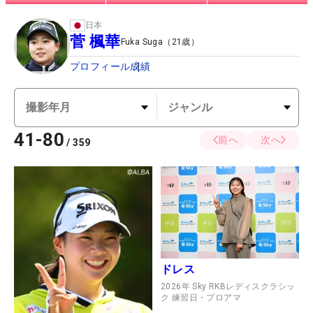
日本
菅 楓華
Fuka Suga
（
21
歳）
プロフィール
成績
41
-
80
前へ
次へ
/
359
ドレス
2026年 Sky RKBレディスクラシッ
ク 練習日・プロアマ